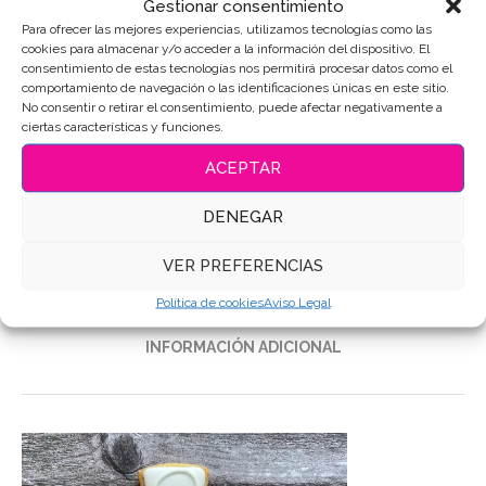
Gestionar consentimiento
Para ofrecer las mejores experiencias, utilizamos tecnologías como las
cookies para almacenar y/o acceder a la información del dispositivo. El
consentimiento de estas tecnologías nos permitirá procesar datos como el
comportamiento de navegación o las identificaciones únicas en este sitio.
SKU:
3417
No consentir o retirar el consentimiento, puede afectar negativamente a
ciertas características y funciones.
Categoría:
Primera Comunión
ACEPTAR
Etiquetas:
Galletas Babyshower
,
Galletas Bautizo
,
Galletas de
mantequilla
,
Galletas Decoradas
,
Galletas personalizadas
DENEGAR
Compartir
VER PREFERENCIAS
Política de cookies
Aviso Legal
DESCRIPCIÓN
INFORMACIÓN ADICIONAL