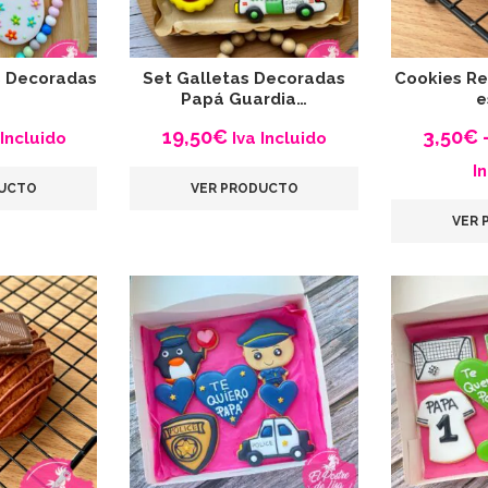
s Decoradas
Set Galletas Decoradas
Cookies Re
Papá Guardia…
e
19,50
€
3,50
€
 Incluido
Iva Incluido
I
DUCTO
VER PRODUCTO
VER 