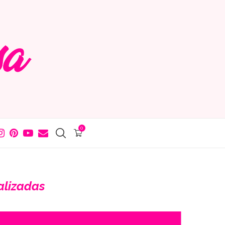
0
alizadas