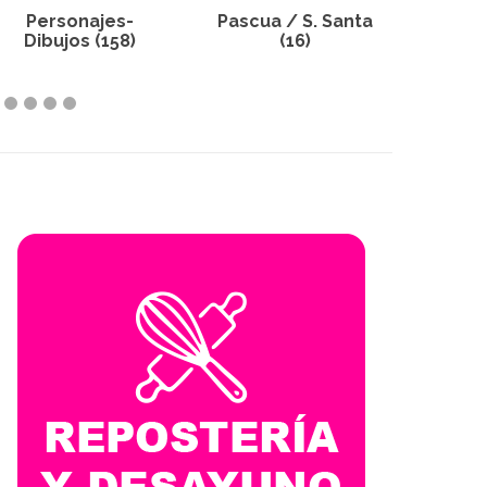
Pascua / S. Santa
Navidad (44)
M
(16)