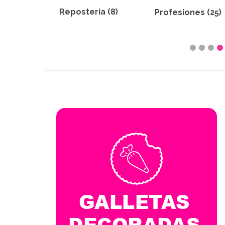
Primera
ia (8)
Profesiones (25)
Comunión (15)