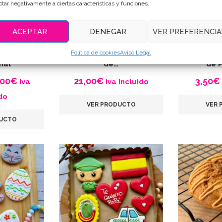
ctar negativamente a ciertas características y funciones.
ACEPTAR
DENEGAR
VER PREFERENCIA
Política de cookies
Aviso Legal
e limón
Set de galletas decoradas
Galletas d
nal
de…
de 
Rango
,00
€
21,00
€
3,50
€
Iva
Iva Incluido
de
do
VER PRODUCTO
VER 
precios:
DUCTO
desde
4,00€
hasta
10,00€