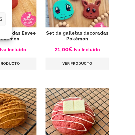
S
ecoradas Eevee
Set de galletas decoradas
Pokémon
Pokémon
21,00
€
Iva Incluido
Iva Incluido
PRODUCTO
VER PRODUCTO