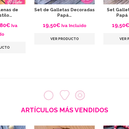
lenas de
Set de Galletas Decoradas
Set Galle
stilo…
Papá…
Papá 
Rango
,80
€
19,50
€
19,50
Iva
Iva Incluido
de
do
VER PRODUCTO
VER 
precios:
DUCTO
desde
3,50€
hasta
19,80€
ARTÍCULOS MÁS VENDIDOS