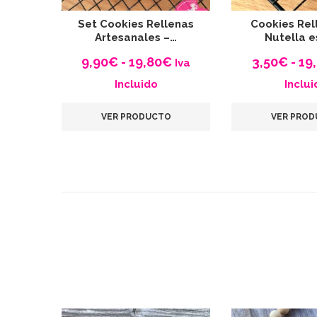
Set Cookies Rellenas
Cookies Rel
Artesanales –…
Nutella e
Rango
9,90
€
-
19,80
€
3,50
€
-
19
Iva
de
Incluido
Inclui
precios:
VER PRODUCTO
VER PRO
desde
9,90€
hasta
19,80€