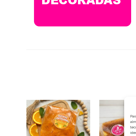
Par
alm
tec
ide