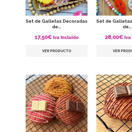
Set de Galletas Decoradas
Set de Galleta
de…
de…
17,50
€
28,00
€
Iva Incluido
Iva
VER PRODUCTO
VER PRO