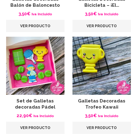
Balón de Baloncesto
Bicicleta – ¡El…
3,50
€
3,50
€
Iva Incluido
Iva Incluido
VER PRODUCTO
VER PRODUCTO
Set de Galletas
Galletas Decoradas
decoradas Pádel
Trofeo Kawaii
22,90
€
3,50
€
Iva Incluido
Iva Incluido
VER PRODUCTO
VER PRODUCTO