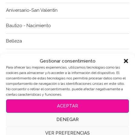
Aniversario-San Valentín
Bautizo - Nacimiento
Belleza
Boda-Enlaces
Gestionar consentimiento
Para ofrecer las mejores experiencias, utilizamos tecnologías como las
Cáctus
cookies para almacenar y/o acceder a la información del dispositivo. El
consentimiento de estas tecnologías nos permitirá procesar datos como el
comportamiento de navegación o las identificaciones únicas en este sitio.
Clima
No consentir o retirar el consentimiento, puede afectar negativamente a
ciertas características y funciones.
Colegio-Profes
ACEPTAR
Comida
DENEGAR
VER PREFERENCIAS
Costura