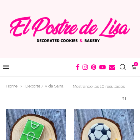
0
Ordenado
Home
Deporte / Vida Sana
Mostrando los 10 resultados
por
los
últimos