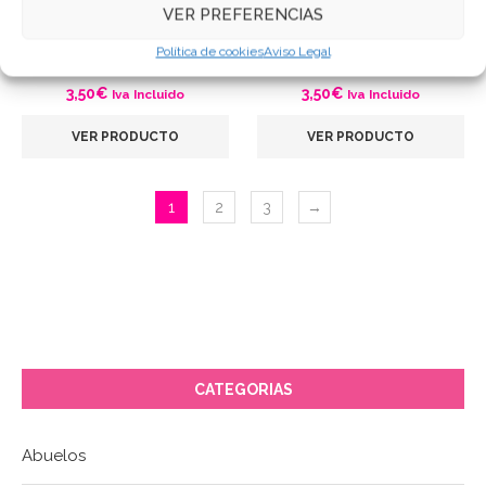
VER PREFERENCIAS
Galletas Decoradas
Galletas Decoradas
Política de cookies
Aviso Legal
Cangrejo Feliz –…
Ballena Presumida –…
3,50
€
3,50
€
Iva Incluido
Iva Incluido
VER PRODUCTO
VER PRODUCTO
1
2
3
→
CATEGORIAS
Abuelos