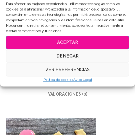
Para ofrecer las mejores experiencias, utilizamos tecnologías como las
cookies para almacenar y/o acceder a la información del dispositivo. El
consentimiento de estas tecnologías nos permitirá procesar datos como el
SKU:
5842
comportamiento de navegación o las identificaciones únicas en este sitio.
Categorías:
Deporte / Vida Sana
,
Sets de galletas
No consentir o retirar el consentimiento, puede afectar negativamente a
ciertas características y funciones.
Etiquetas:
Galletas de mantequilla
,
Galletas Decoradas
,
Galletas personalizadas
ACEPTAR
Compartir
DENEGAR
VER PREFERENCIAS
DESCRIPCIÓN
Política de cookies
Aviso Legal
INFORMACIÓN ADICIONAL
VALORACIONES (0)