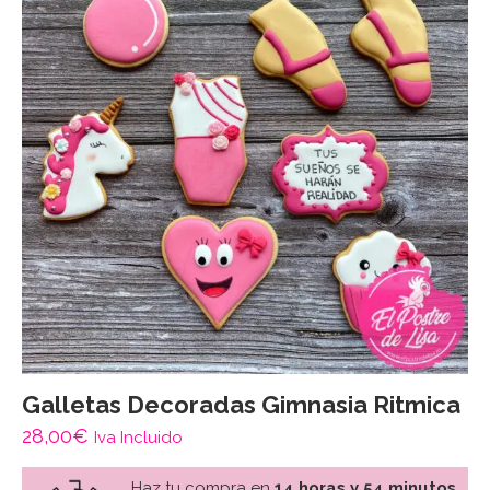
Galletas Decoradas Gimnasia Ritmica
28,00
€
Iva Incluido
Haz tu compra en
14 horas y 54 minutos