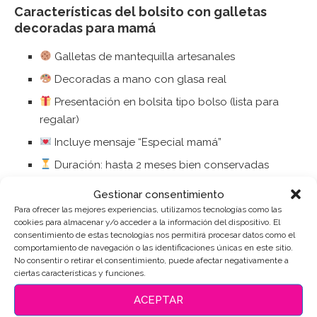
Características del bolsito con galletas
decoradas para mamá
Galletas de mantequilla artesanales
Decoradas a mano con glasa real
Presentación en bolsita tipo bolso (lista para
regalar)
Incluye mensaje “Especial mamá”
Duración: hasta 2 meses bien conservadas
Envío a toda la península
Gestionar consentimiento
Para ofrecer las mejores experiencias, utilizamos tecnologías como las
cookies para almacenar y/o acceder a la información del dispositivo. El
Hechas a mano en El Postre de Lisa
consentimiento de estas tecnologías nos permitirá procesar datos como el
comportamiento de navegación o las identificaciones únicas en este sitio.
Cada galleta está elaborada artesanalmente en nuestro
No consentir o retirar el consentimiento, puede afectar negativamente a
ciertas características y funciones.
obrador, cuidando cada detalle para que el resultado
sea tan bonito como delicioso.
ACEPTAR