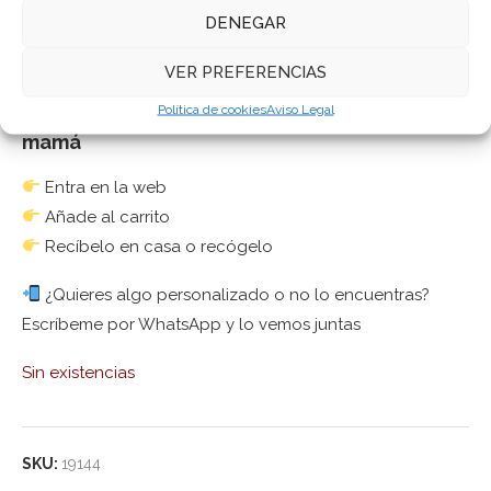
No trabajamos en serie: cada pieza es única, como
DENEGAR
mamá
VER PREFERENCIAS
Política de cookies
Aviso Legal
Cómo pedir tus galletas decoradas para
mamá
Entra en la web
Añade al carrito
Recíbelo en casa o recógelo
¿Quieres algo personalizado o no lo encuentras?
Escríbeme por WhatsApp y lo vemos juntas
Sin existencias
SKU:
19144