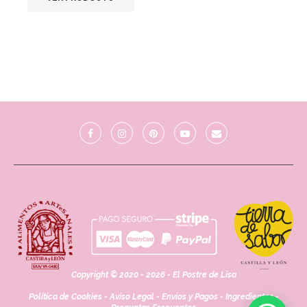
Copyright © 2020 - 2026 - El Postre de Lisa
Política de Cookies
-
Aviso Legal
-
Envíos y Pagos
-
Ingredientes
-