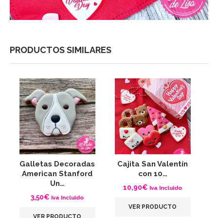
PRODUCTOS SIMILARES
Galletas Decoradas
Cajita San Valentín
G
American Stanford
con 10…
Un…
10,90
€
Iva Incluido
3,50
€
Iva Incluido
VER PRODUCTO
VER PRODUCTO