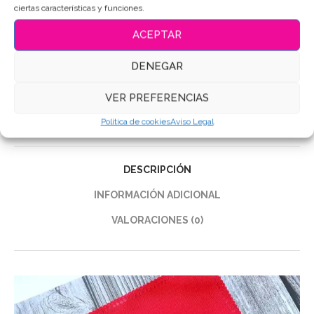
ciertas características y funciones.
ACEPTAR
SKU:
3487
Categorías:
Aniversario-San Valentín
,
Sets de galletas
DENEGAR
Etiquetas:
Galletas de mantequilla
,
Galletas Decoradas
,
Galletas personalizadas
,
Galletas San Valentin
,
love cookies
VER PREFERENCIAS
Compartir
Política de cookies
Aviso Legal
DESCRIPCIÓN
INFORMACIÓN ADICIONAL
VALORACIONES (0)