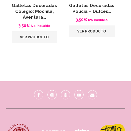
Galletas Decoradas
Galletas Decoradas
G
Colegio: Mochila,
Policía – Dulces…
Aventura…
3,50
€
Iva Incluido
3,50
€
Iva Incluido
VER PRODUCTO
VER PRODUCTO