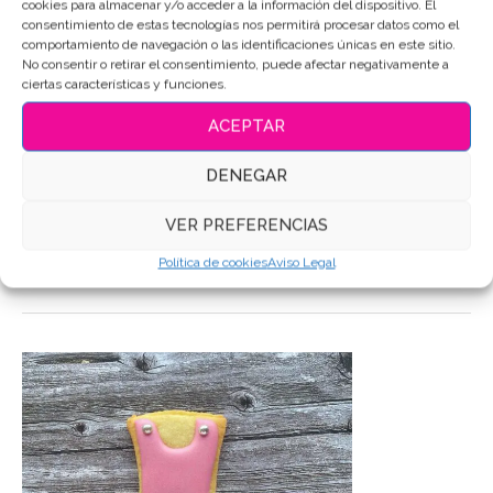
cookies para almacenar y/o acceder a la información del dispositivo. El
SKU:
3046
consentimiento de estas tecnologías nos permitirá procesar datos como el
comportamiento de navegación o las identificaciones únicas en este sitio.
Categoría:
Música
No consentir o retirar el consentimiento, puede afectar negativamente a
ciertas características y funciones.
Etiquetas:
Galletas de mantequilla
,
Galletas Decoradas
,
Galletas decoradas ballet
,
Galletas personalizadas
ACEPTAR
Compartir
DENEGAR
VER PREFERENCIAS
DESCRIPCIÓN
Política de cookies
Aviso Legal
INFORMACIÓN ADICIONAL