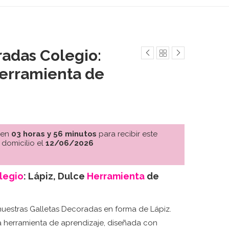
radas Colegio:
Herramienta de
 en
03 horas y 56 minutos
para recibir este
 domicilio el
12/06/2026
legio
: Lápiz, Dulce
Herramienta
de
uestras Galletas Decoradas en forma de Lápiz.
a herramienta de aprendizaje, diseñada con