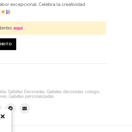
abor excepcional. Celebra la creatividad
.
dientes
aquí
.
ARRITO
illa
,
Galletas Decoradas
,
Galletas decoradas colegio
,
ores
,
Galletas personalizadas