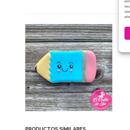
alm
tec
ide
afe
PRODUCTOS SIMILARES