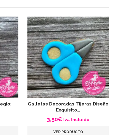
egio:
Galletas Decoradas Tijeras Diseño
Ga
Exquisito…
3,50
€
Iva Incluido
VER PRODUCTO