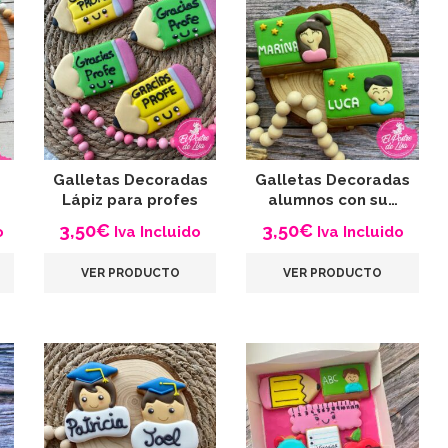
Galletas Decoradas
Galletas Decoradas
Lápiz para profes
alumnos con su…
3,50
€
3,50
€
o
Iva Incluido
Iva Incluido
VER PRODUCTO
VER PRODUCTO