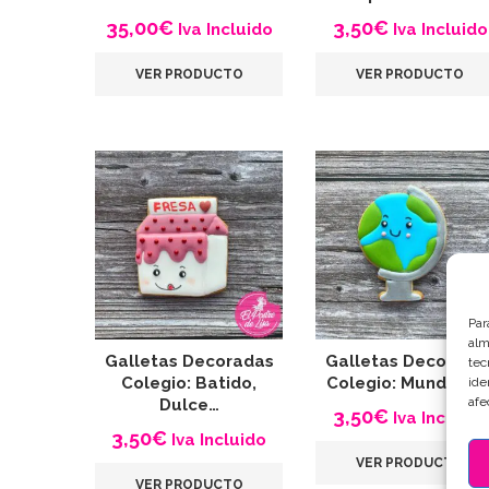
35,00
€
3,50
€
Iva Incluido
Iva Incluido
VER PRODUCTO
VER PRODUCTO
Par
alm
Galletas Decoradas
Galletas Decorada
tec
Colegio: Batido,
Colegio: Mundo de
ide
afe
Dulce…
3,50
€
Iva Incluido
3,50
€
Iva Incluido
VER PRODUCTO
VER PRODUCTO