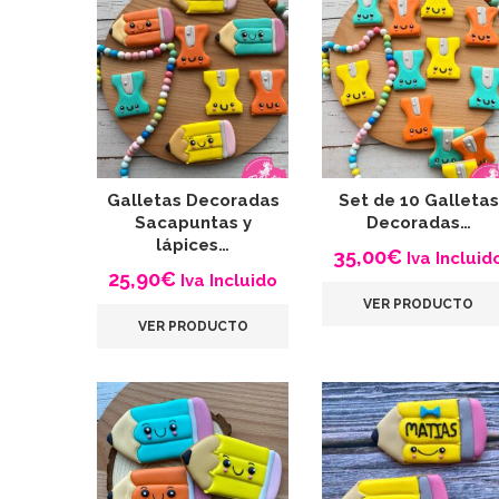
Galletas Decoradas
Set de 10 Galletas
Sacapuntas y
Decoradas…
lápices…
35,00
€
Iva Incluid
25,90
€
Iva Incluido
VER PRODUCTO
VER PRODUCTO