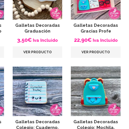
s
Galletas Decoradas
Galletas Decoradas
o
Graduación
Gracias Profe
3,50
€
22,90
€
Iva Incluido
Iva Incluido
VER PRODUCTO
VER PRODUCTO
s
Galletas Decoradas
Galletas Decoradas
Colegio: Cuaderno,
Colegio: Mochila,