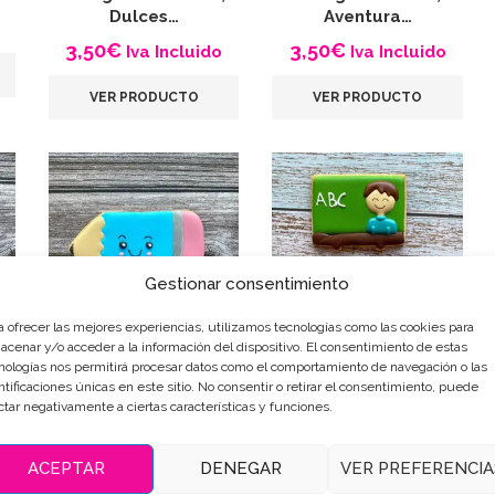
Dulces…
Aventura…
3,50
€
3,50
€
Iva Incluido
Iva Incluido
VER PRODUCTO
VER PRODUCTO
Gestionar consentimiento
a ofrecer las mejores experiencias, utilizamos tecnologías como las cookies para
acenar y/o acceder a la información del dispositivo. El consentimiento de estas
s
Galletas Decoradas
Galletas Decoradas
nologías nos permitirá procesar datos como el comportamiento de navegación o las
…
Colegio: Lápiz, Dulce…
para Profesores:
ntificaciones únicas en este sitio. No consentir o retirar el consentimiento, puede
ctar negativamente a ciertas características y funciones.
Sabor…
3,50
€
Iva Incluido
3,50
€
Iva Incluido
ACEPTAR
DENEGAR
VER PREFERENCIA
VER PRODUCTO
VER PRODUCTO