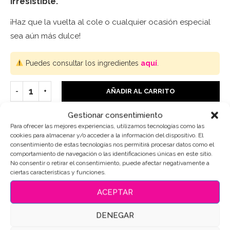
irresistible.
¡Haz que la vuelta al cole o cualquier ocasión especial
sea aún más dulce!
Puedes consultar los ingredientes
aquí
.
AÑADIR AL CARRITO
Gestionar consentimiento
Para ofrecer las mejores experiencias, utilizamos tecnologías como las
cookies para almacenar y/o acceder a la información del dispositivo. El
SKU:
15015
consentimiento de estas tecnologías nos permitirá procesar datos como el
comportamiento de navegación o las identificaciones únicas en este sitio.
Categorías:
Colegio-Profes
,
Sets de galletas
No consentir o retirar el consentimiento, puede afectar negativamente a
ciertas características y funciones.
Etiquetas:
Galletas de mantequilla
,
Galletas Decoradas
,
Galletas decoradas colegio
,
Galletas decoradas para
profesores
,
Galletas personalizadas
ACEPTAR
Compartir
DENEGAR