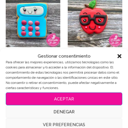
Galletas Decoradas
Galletas Decoradas
Gestionar consentimiento
Colegio: Calculadora,
Colegio: Manzana,
Para ofrecer las mejores experiencias, utilizamos tecnologías como las
Cuenta…
Dulce…
cookies para almacenar y/o acceder a la información del dispositivo. El
3,50
€
3,50
€
consentimiento de estas tecnologías nos permitirá procesar datos como el
Iva Incluido
Iva Incluido
comportamiento de navegación o las identificaciones únicas en este sitio.
No consentir o retirar el consentimiento, puede afectar negativamente a
VER PRODUCTO
VER PRODUCTO
ciertas características y funciones.
ACEPTAR
DENEGAR
VER PREFERENCIAS