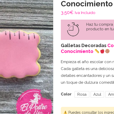
Conocimiento
3,50
€
Iva Incluido
Haz tu compra
producto en tu
Galletas Decoradas
Co
Conocimiento
Empieza el año escolar con 
Cada galleta es una delicios
detalles encantadores y un s
un toque de dulzura comesti
Color
Rosa
Azul
Ama
Puedes consultar los ingre