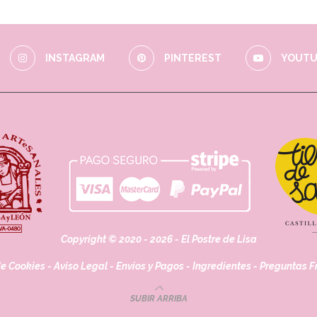
INSTAGRAM
PINTEREST
YOUTU
Copyright © 2020 - 2026 - El Postre de Lisa
de Cookies
-
Aviso Legal
-
Envíos y Pagos
-
Ingredientes
-
Preguntas F
SUBIR ARRIBA