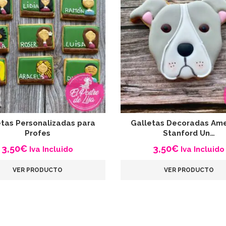
etas Personalizadas para
Galletas Decoradas Ame
Profes
Stanford Un…
3,50
€
3,50
€
Iva Incluido
Iva Incluido
VER PRODUCTO
VER PRODUCTO