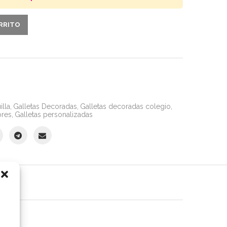
ARRITO
illa
,
Galletas Decoradas
,
Galletas decoradas colegio
,
ores
,
Galletas personalizadas