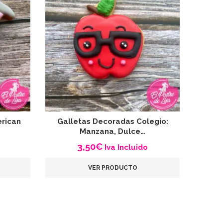
rican
Galletas Decoradas Colegio:
Gallet
Manzana, Dulce…
3,50
€
Iva Incluido
VER PRODUCTO