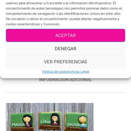
cookies para almacenar y/o acceder a la información del dispositivo. El
consentimiento de estas tecnologías nos permitirá procesar datos como el
comportamiento de navegación o las identificaciones únicas en este sitio.
SKU:
4832
No consentir o retirar el consentimiento, puede afectar negativamente a
Categoría:
Colegio-Profes
ciertas características y funciones.
Etiquetas:
Galletas de mantequilla
,
Galletas Decoradas
,
ACEPTAR
Galletas personalizadas
DENEGAR
Compartir
VER PREFERENCIAS
DESCRIPCIÓN
Política de cookies
Aviso Legal
INFORMACIÓN ADICIONAL