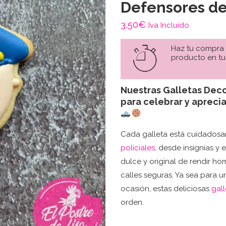
Defensores de
3,50
€
Iva Incluido
Haz tu compra
producto en tu
Nuestras Galletas Deco
para celebrar y aprecia
Cada galleta está cuidados
policiales
, desde insignias y
dulce y original de rendir h
calles seguras. Ya sea para u
ocasión, estas deliciosas
gall
orden.