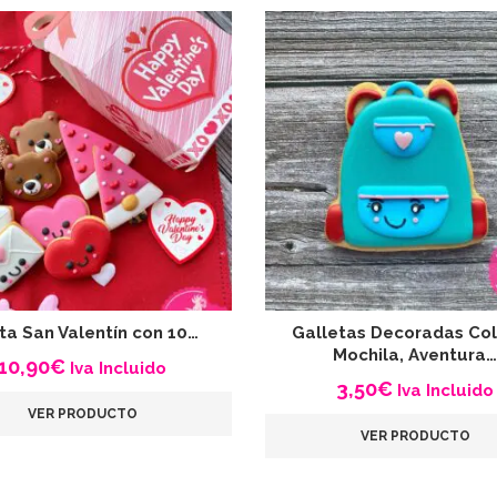
ita San Valentín con 10…
Galletas Decoradas Col
Mochila, Aventura…
10,90
€
Iva Incluido
3,50
€
Iva Incluido
VER PRODUCTO
VER PRODUCTO