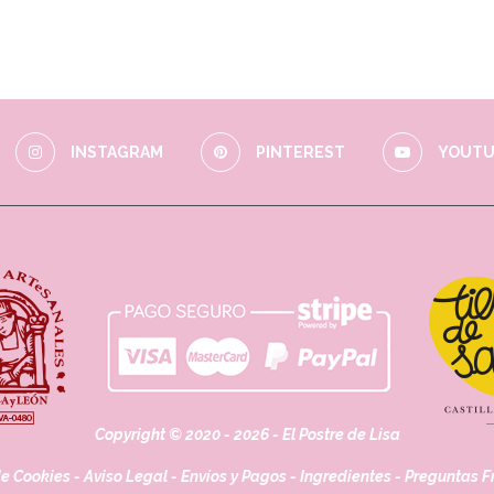
INSTAGRAM
PINTEREST
YOUTU
Copyright © 2020 - 2026 - El Postre de Lisa
de Cookies
-
Aviso Legal
-
Envíos y Pagos
-
Ingredientes
-
Preguntas F