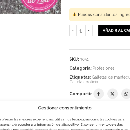
Puedes consultar los ingre
AÑADIR AL C
SKU:
3051
Categoría:
Profesiones
Etiquetas:
Galletas de mantequ
Galletas policia
Compartir
Gestionar consentimiento
a ofrecer las mejores experiencias, utilizamos tecnologías como las cookies para
DESCRIPCIÓN
INFORMACIÓN ADICIONAL
acenar y/o acceder a la información del dispositivo. El consentimiento de estas
nologías nos permitirá procesar datos como el comportamiento de navegación o las