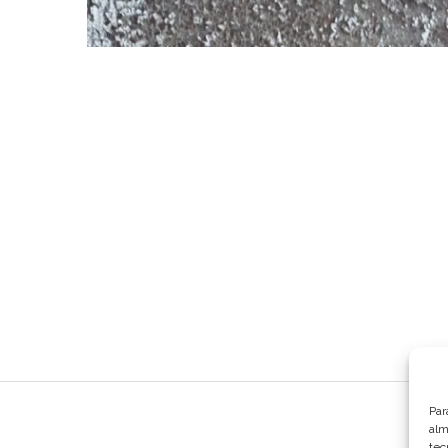
Par
alm
tec