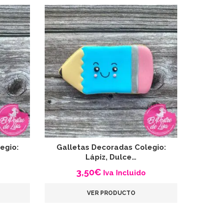
egio:
Galletas Decoradas Colegio:
Gall
Lápiz, Dulce…
3,50
€
Iva Incluido
VER PRODUCTO