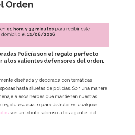
l Orden
 en
01 hora y 33 minutos
para recibir este
 domicilio el
12/06/2026
radas Policía son el regalo perfecto
r a los valientes defensores del orden.
amente diseñada y decorada con temáticas
 esposas hasta siluetas de policías. Son una manera
omenaje a esos héroes que mantienen nuestras
n regalo especial o para disfrutar en cualquier
etas
son un tributo sabroso a los agentes del