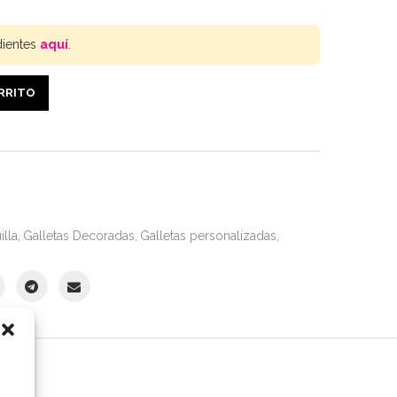
dientes
aquí
.
ARRITO
illa
,
Galletas Decoradas
,
Galletas personalizadas
,