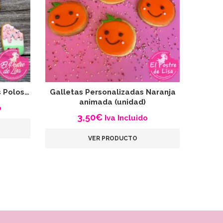
s Polos…
Galletas Personalizadas Naranja
Gal
animada (unidad)
o
3,50
€
Iva Incluido
VER PRODUCTO