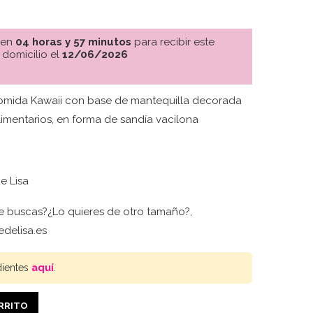
 en
04 horas y 57 minutos
para recibir este
 domicilio el
12/06/2026
omida Kawaii con base de mantequilla decorada
imentarios, en forma de sandía vacilona
e Lisa
e buscas?¿Lo quieres de otro tamaño?,
delisa.es
dientes
aquí
.
ARRITO