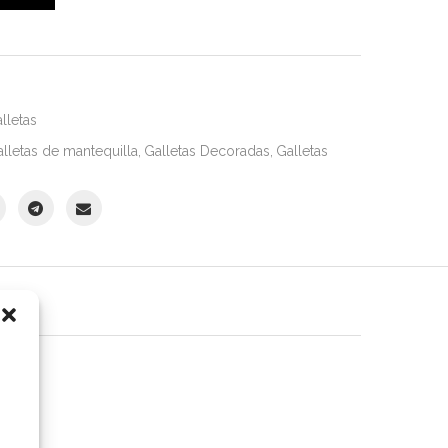
lletas
lletas de mantequilla
,
Galletas Decoradas
,
Galletas