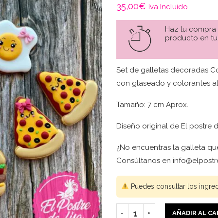
35,00
€
Iva Incluido
Haz tu compra
producto en tu
Set de galletas decoradas C
con glaseado y colorantes al
Tamaño: 7 cm Aprox.
Diseño original de El postre d
¿No encuentras la galleta qu
Consúltanos en info@elpostre
Puedes consultar los ingre
AÑADIR AL C