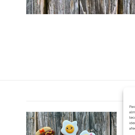
Par
alm
tec
ide
afe