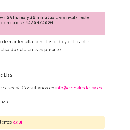
 en
03 horas y 16 minutos
para recibir este
 domicilio el
12/06/2026
 de mantequilla con glaseado y colorantes
bolsa de celofán transparente.
e Lisa
ue buscas?, Consúltanos en
info@elpostredelisa.es
Lazo
dientes
aquí
.