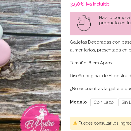
3,50
€
Iva Incluido
Haz tu compra
producto en tu
Galletas Decoradas con base
alimentarios, presentada en 
Tamaño: 8 cm Aprox.
Diseño original de El postre d
¿No encuentras la galleta q
Modelo
Con Lazo
Sin 
Puedes consultar los ingre