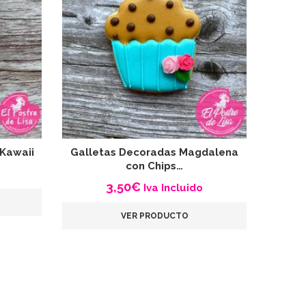
 Kawaii
Galletas Decoradas Magdalena
Galle
con Chips…
3,50
€
Iva Incluido
VER PRODUCTO