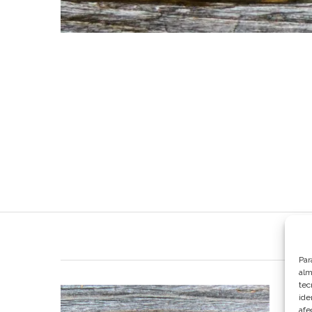
Par
alm
tec
ide
afe