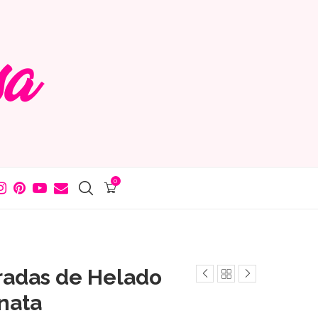
0
radas de Helado
 nata