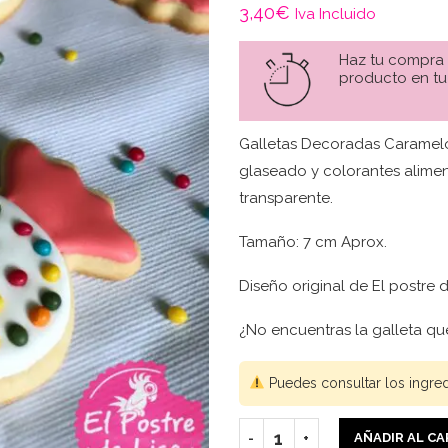
3,40
€
Iva Incluido
Haz tu compra
producto en tu
Galletas Decoradas Caramelo
glaseado y colorantes alimen
transparente.
Tamaño: 7 cm Aprox.
Diseño original de El postre d
¿No encuentras la galleta q
Puedes consultar los ingre
AÑADIR AL C