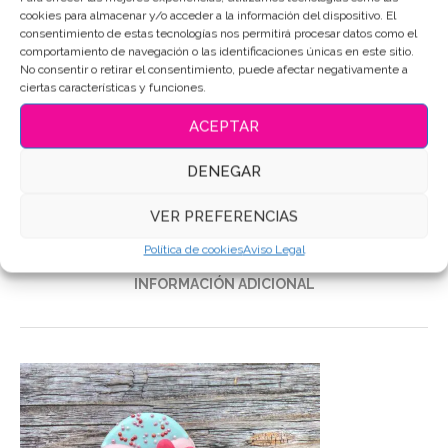
cookies para almacenar y/o acceder a la información del dispositivo. El
consentimiento de estas tecnologías nos permitirá procesar datos como el
comportamiento de navegación o las identificaciones únicas en este sitio.
SKU:
3951
No consentir o retirar el consentimiento, puede afectar negativamente a
ciertas características y funciones.
Categoría:
Comida
Etiquetas:
Galletas de mantequilla
,
Galletas Decoradas
,
ACEPTAR
Galletas personalizadas
DENEGAR
Compartir
VER PREFERENCIAS
DESCRIPCIÓN
Política de cookies
Aviso Legal
INFORMACIÓN ADICIONAL