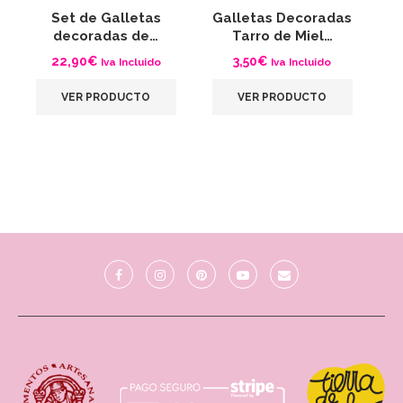
Set de Galletas
Galletas Decoradas
G
decoradas de…
Tarro de Miel…
C
22,90
€
3,50
€
Iva Incluido
Iva Incluido
VER PRODUCTO
VER PRODUCTO