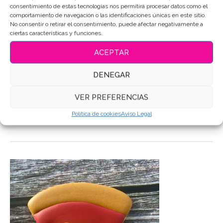
consentimiento de estas tecnologías nos permitirá procesar datos como el
SKU:
3082
comportamiento de navegación o las identificaciones únicas en este sitio.
No consentir o retirar el consentimiento, puede afectar negativamente a
Categoría:
Comida
ciertas características y funciones.
Etiquetas:
Galletas de mantequilla
,
Galletas Decoradas
,
Galletas personalizadas
ACEPTAR
Compartir
DENEGAR
VER PREFERENCIAS
DESCRIPCIÓN
Política de cookies
Aviso Legal
INFORMACIÓN ADICIONAL