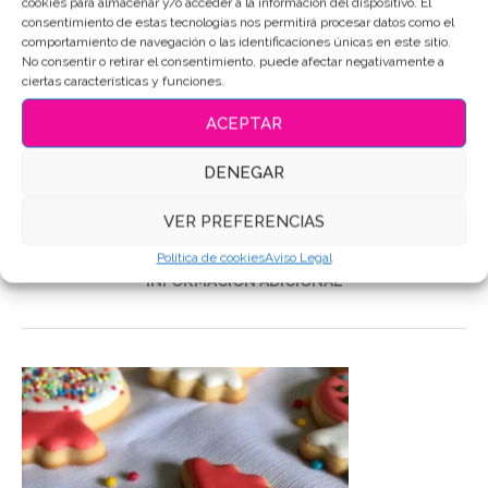
cookies para almacenar y/o acceder a la información del dispositivo. El
consentimiento de estas tecnologías nos permitirá procesar datos como el
SKU:
3907
comportamiento de navegación o las identificaciones únicas en este sitio.
No consentir o retirar el consentimiento, puede afectar negativamente a
Categoría:
Comida
ciertas características y funciones.
Etiquetas:
Galletas de mantequilla
,
Galletas Decoradas
,
ACEPTAR
Galletas personalizadas
Compartir
DENEGAR
VER PREFERENCIAS
DESCRIPCIÓN
Política de cookies
Aviso Legal
INFORMACIÓN ADICIONAL