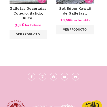
Galletas Decoradas
Set Súper Kawaii
G
Colegio: Batido,
de Galletas…
C
Dulce…
28,00
€
Iva Incluido
3,50
€
Iva Incluido
VER PRODUCTO
VER PRODUCTO