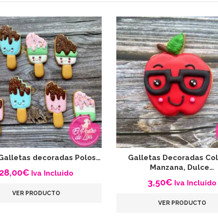
Galletas decoradas Polos…
Galletas Decoradas Col
Manzana, Dulce…
28,00
€
Iva Incluido
3,50
€
Iva Incluido
VER PRODUCTO
VER PRODUCTO