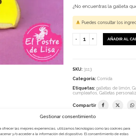
¿No encuentras la galleta qu
Puedes consultar los ingre
AÑADIR AL C
SKU:
3113
Categoría:
Comida
Etiquetas:
galletas de limón
,
Ga
cumpleaños
,
Galletas personali
Compartir
Gestionar consentimiento
a ofrecer las mejores experiencias, utilizamos tecnologías como las cookies para
DESCRIPCIÓN
INFORMACIÓN ADICIONAL
acenar y/o acceder a la información del dispositivo. El consentimiento de estas