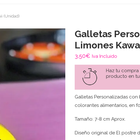
ii (Unidad)
Galletas Pers
Limones Kawai
3,50
€
Iva Incluido
Haz tu compra
producto en tu
Galletas Personalizadas con
colorantes alimentarios, en f
Tamaño: 7-8 cm Aprox.
Diseño original de El postre d