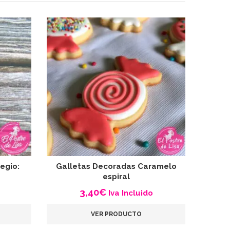
egio:
Galletas Decoradas Caramelo
Gal
espiral
3,40
€
Iva Incluido
VER PRODUCTO