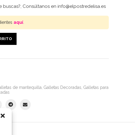
e buscas?, Consúltanos en info@elpostredelisa.es
dientes
aquí
.
ARRITO
lletas de mantequilla
,
Galletas Decoradas
,
Galletas para
zadas