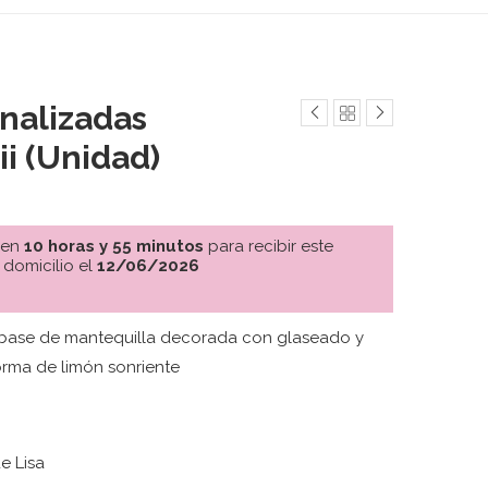
onalizadas
i (Unidad)
 en
10 horas y 55 minutos
para recibir este
 domicilio el
12/06/2026
 base de mantequilla decorada con glaseado y
orma de limón sonriente
e Lisa