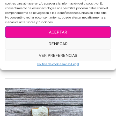
cookies para almacenar y/o acceder a la información del dispositivo. El
consentimiento de estas tecnologías nos permitirá procesar datos como el
SKU:
3989
comportamiento de navegación o las identificaciones únicas en este sitio.
No consentir o retirar el consentimiento, puede afectar negativamente a
Categoría:
Boda-Enlaces
ciertas características y funciones.
Etiquetas:
Galletas de mantequilla
,
Galletas Decoradas
,
Galletas decoradas Boda
,
Galletas personalizadas
ACEPTAR
Compartir
DENEGAR
VER PREFERENCIAS
DESCRIPCIÓN
Política de cookies
Aviso Legal
INFORMACIÓN ADICIONAL