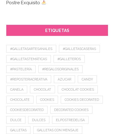
Postre Exquisito
ETIQUETAS
#GALLETASARTESANALES
#GALLETASCASERAS
#GALLETASTEMÁTICAS
#GALLETEROS
#PASTELERÍA
#REGALOSORIGINALES
#REPOSTERIACREATIVA
AZUCAR
CANDY
CANELA
CHOCOLAT
CHOCOLAT COOKIES
CHOCOLATE
COOKIES
COOKIES DECORATED
COOKIESDECORATED
DECORATED COOKIES
DULCE
DULCES
ELPOSTREDELISA
GALLETAS
GALLETAS CON MENSAJE