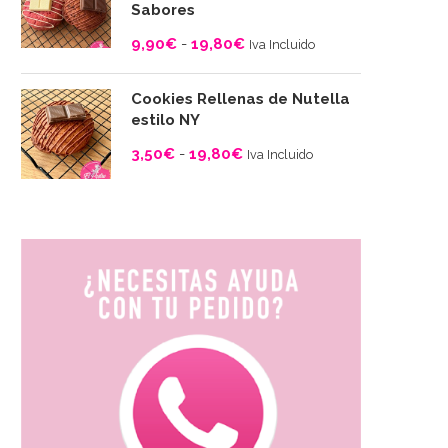
desde
Sabores
3,50€
9,90
€
-
19,80
€
Iva Incluido
hasta
Rango
19,80€
de
Cookies Rellenas de Nutella
estilo NY
precios:
desde
3,50
€
-
19,80
€
Iva Incluido
9,90€
Rango
hasta
de
19,80€
precios:
desde
3,50€
hasta
19,80€