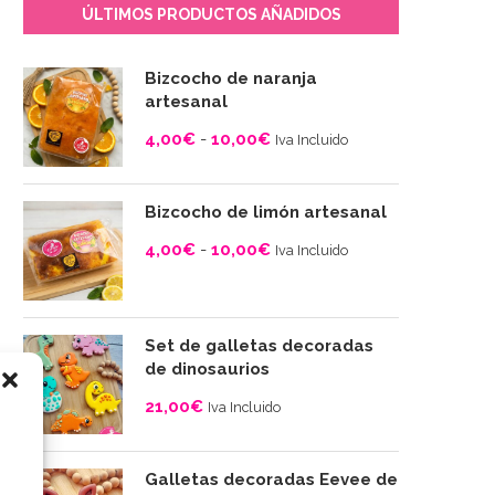
ÚLTIMOS PRODUCTOS AÑADIDOS
Bizcocho de naranja
artesanal
4,00
€
-
10,00
€
Iva Incluido
Rango
de
Bizcocho de limón artesanal
precios:
4,00
€
-
10,00
€
desde
Iva Incluido
4,00€
Rango
hasta
de
10,00€
precios:
Set de galletas decoradas
desde
de dinosaurios
4,00€
21,00
€
Iva Incluido
hasta
10,00€
Galletas decoradas Eevee de