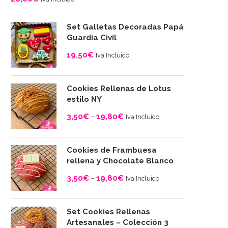
Set Galletas Decoradas Papá
Guardia Civil
19,50
€
Iva Incluido
Cookies Rellenas de Lotus
estilo NY
3,50
€
-
19,80
€
Iva Incluido
Rango
de
Cookies de Frambuesa
precios:
rellena y Chocolate Blanco
desde
3,50
€
-
19,80
€
Iva Incluido
3,50€
Rango
hasta
de
19,80€
Set Cookies Rellenas
precios:
Artesanales – Colección 3