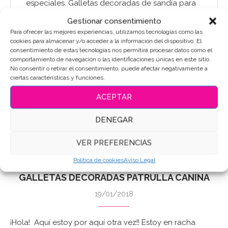
especiales. Galletas decoradas de sandía para
el cumpleaños de mamá Como sabéis, cada
Gestionar consentimiento
año, para el cumpleaños de mi …
Para ofrecer las mejores experiencias, utilizamos tecnologías como las
cookies para almacenar y/o acceder a la información del dispositivo. El
Leer Más
consentimiento de estas tecnologías nos permitirá procesar datos como el
comportamiento de navegación o las identificaciones únicas en este sitio.
No consentir o retirar el consentimiento, puede afectar negativamente a
ciertas características y funciones.
1 Comentario
ACEPTAR
DENEGAR
VER PREFERENCIAS
Política de cookies
Aviso Legal
Blog
Galletas
GALLETAS DECORADAS PATRULLA CANINA
19/01/2018
¡Hola! Aquí estoy por aquí otra vez!! Estoy en racha