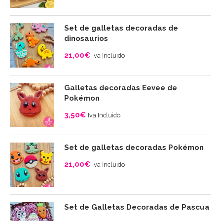
de
10,00€
precios:
Set de galletas decoradas de
desde
dinosaurios
4,00€
21,00
€
Iva Incluido
hasta
10,00€
Galletas decoradas Eevee de
Pokémon
3,50
€
Iva Incluido
Set de galletas decoradas Pokémon
21,00
€
Iva Incluido
Set de Galletas Decoradas de Pascua