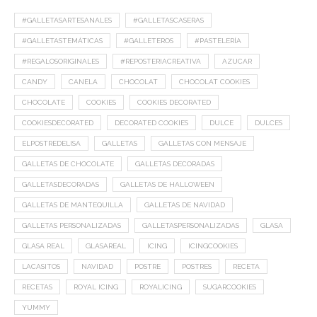
#GALLETASARTESANALES
#GALLETASCASERAS
#GALLETASTEMÁTICAS
#GALLETEROS
#PASTELERÍA
#REGALOSORIGINALES
#REPOSTERIACREATIVA
AZUCAR
CANDY
CANELA
CHOCOLAT
CHOCOLAT COOKIES
CHOCOLATE
COOKIES
COOKIES DECORATED
COOKIESDECORATED
DECORATED COOKIES
DULCE
DULCES
ELPOSTREDELISA
GALLETAS
GALLETAS CON MENSAJE
GALLETAS DE CHOCOLATE
GALLETAS DECORADAS
GALLETASDECORADAS
GALLETAS DE HALLOWEEN
GALLETAS DE MANTEQUILLA
GALLETAS DE NAVIDAD
GALLETAS PERSONALIZADAS
GALLETASPERSONALIZADAS
GLASA
GLASA REAL
GLASAREAL
ICING
ICINGCOOKIES
LACASITOS
NAVIDAD
POSTRE
POSTRES
RECETA
RECETAS
ROYAL ICING
ROYALICING
SUGARCOOKIES
YUMMY