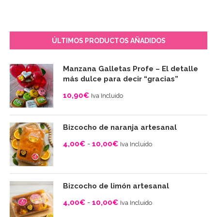
ÚLTIMOS PRODUCTOS AÑADIDOS
Manzana Galletas Profe – El detalle
más dulce para decir “gracias”
10,90
€
Iva Incluido
Bizcocho de naranja artesanal
4,00
€
-
10,00
€
Iva Incluido
Rango
de
precios:
Bizcocho de limón artesanal
desde
4,00
€
-
10,00
€
Iva Incluido
4,00€
Rango
hasta