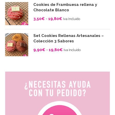
precios:
Cookies de Frambuesa rellena y
desde
Chocolate Blanco
3,50€
3,50
€
-
19,80
€
Iva Incluido
hasta
Rango
19,80€
de
Set Cookies Rellenas Artesanales –
precios:
Colección 3 Sabores
desde
9,90
€
-
19,80
€
Iva Incluido
3,50€
Rango
hasta
de
19,80€
precios:
desde
9,90€
hasta
19,80€