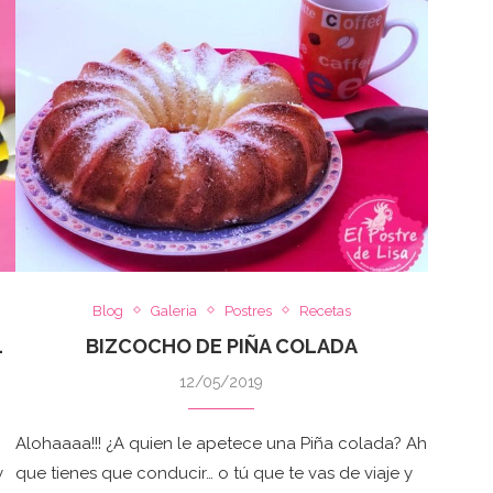
Blog
Galeria
Postres
Recetas
BIZCOCHO DE PIÑA COLADA
L
12/05/2019
Alohaaaa!!! ¿A quien le apetece una Piña colada? Ah
que tienes que conducir… o tú que te vas de viaje y
y