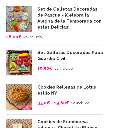
Set de Galletas Decoradas
de Pascua - ¡Celebra la
Alegría de la Temporada con
estas Delicias!
28,00
€
Iva Incluido
Set Galletas Decoradas Papá
Guardia Civil
19,50
€
Iva Incluido
Cookies Rellenas de Lotus
estilo NY
3,50
€
-
19,80
€
Iva Incluido
Rango
de
Cookies de Frambuesa
precios:
rellena y Chocolate Blanco