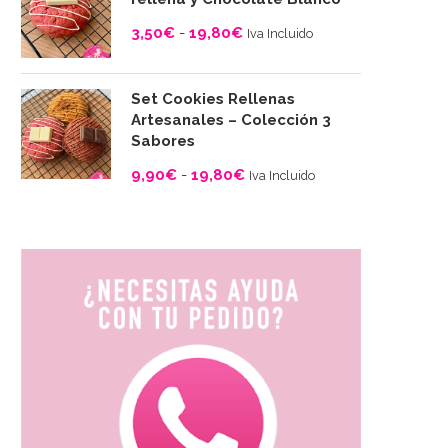
desde
3,50
€
-
19,80
€
Iva Incluido
3,50€
Rango
hasta
de
19,80€
Set Cookies Rellenas
precios:
Artesanales – Colección 3
desde
Sabores
3,50€
9,90
€
-
19,80
€
Iva Incluido
hasta
Rango
19,80€
de
precios:
desde
9,90€
hasta
19,80€