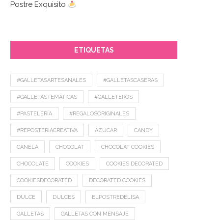
Postre Exquisito
ETIQUETAS
#GALLETASARTESANALES
#GALLETASCASERAS
#GALLETASTEMÁTICAS
#GALLETEROS
#PASTELERÍA
#REGALOSORIGINALES
#REPOSTERIACREATIVA
AZUCAR
CANDY
CANELA
CHOCOLAT
CHOCOLAT COOKIES
CHOCOLATE
COOKIES
COOKIES DECORATED
COOKIESDECORATED
DECORATED COOKIES
DULCE
DULCES
ELPOSTREDELISA
GALLETAS
GALLETAS CON MENSAJE