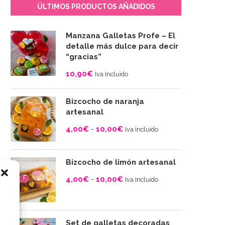
ÚLTIMOS PRODUCTOS AÑADIDOS
Manzana Galletas Profe – El
detalle más dulce para decir
“gracias”
10,90
€
Iva Incluido
Bizcocho de naranja
artesanal
4,00
€
-
10,00
€
Iva Incluido
Rango
de
Bizcocho de limón artesanal
precios:
4,00
€
-
10,00
€
desde
Iva Incluido
4,00€
Rango
hasta
de
10,00€
precios:
Set de galletas decoradas