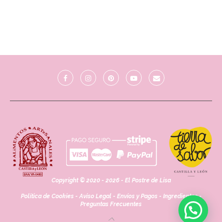
Copyright © 2020 - 2026 - El Postre de Lisa
Política de Cookies
-
Aviso Legal
-
Envíos y Pagos
-
Ingredientes
-
Preguntas Frecuentes