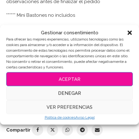
observaciones antes de finalizar el pedido
****** Mini Bastones no incluidos
Gestionar consentimiento
Para ofrecer las mejores experiencias, utilizamos tecnologías como las
cookies para almacenar y/o acceder a la información del dispositivo. El
Puedes consultar los ingredientes
aquí
.
consentimiento de estas tecnologías nos permitirá procesar datos como el
comportamiento de navegación o las identificaciones únicas en este sitio.
No consentir o retirar el consentimiento, puede afectar negativamente a
AÑADIR AL CARRITO
ciertas características y funciones.
ACEPTAR
DENEGAR
SKU:
4750
Categorías:
Navidad
,
Sets de galletas
VER PREFERENCIAS
Etiquetas:
Galletas de mantequilla
,
Galletas Decoradas
,
Galletas personalizadas
,
galletas reyes magos
Política de cookies
Aviso Legal
Compartir