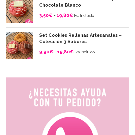
desde
Chocolate Blanco
3,50€
3,50
€
-
19,80
€
Iva Incluido
hasta
Rango
19,80€
de
Set Cookies Rellenas Artesanales –
precios:
Colección 3 Sabores
desde
9,90
€
-
19,80
€
Iva Incluido
3,50€
Rango
hasta
de
19,80€
precios:
desde
9,90€
hasta
19,80€