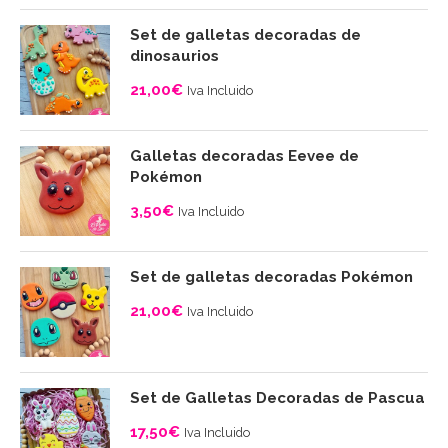
10,00€
precios:
Set de galletas decoradas de
desde
dinosaurios
4,00€
21,00
€
Iva Incluido
hasta
10,00€
Galletas decoradas Eevee de
Pokémon
3,50
€
Iva Incluido
Set de galletas decoradas Pokémon
21,00
€
Iva Incluido
Set de Galletas Decoradas de Pascua
17,50
€
Iva Incluido