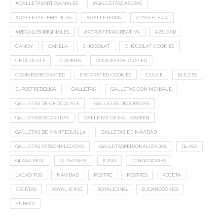
#GALLETASARTESANALES
#GALLETASCASERAS
#GALLETASTEMÁTICAS
#GALLETEROS
#PASTELERÍA
#REGALOSORIGINALES
#REPOSTERIACREATIVA
AZUCAR
CANDY
CANELA
CHOCOLAT
CHOCOLAT COOKIES
CHOCOLATE
COOKIES
COOKIES DECORATED
COOKIESDECORATED
DECORATED COOKIES
DULCE
DULCES
ELPOSTREDELISA
GALLETAS
GALLETAS CON MENSAJE
GALLETAS DE CHOCOLATE
GALLETAS DECORADAS
GALLETASDECORADAS
GALLETAS DE HALLOWEEN
GALLETAS DE MANTEQUILLA
GALLETAS DE NAVIDAD
GALLETAS PERSONALIZADAS
GALLETASPERSONALIZADAS
GLASA
GLASA REAL
GLASAREAL
ICING
ICINGCOOKIES
LACASITOS
NAVIDAD
POSTRE
POSTRES
RECETA
RECETAS
ROYAL ICING
ROYALICING
SUGARCOOKIES
YUMMY