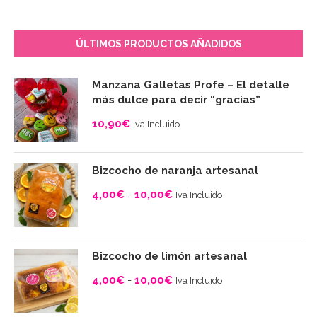
ÚLTIMOS PRODUCTOS AÑADIDOS
Manzana Galletas Profe – El detalle
más dulce para decir “gracias”
10,90
€
Iva Incluido
Bizcocho de naranja artesanal
4,00
€
-
10,00
€
Iva Incluido
Rango
de
precios:
Bizcocho de limón artesanal
desde
4,00
€
-
10,00
€
Iva Incluido
4,00€
Rango
hasta
de