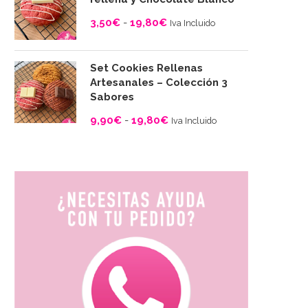
desde
3,50
€
-
19,80
€
Iva Incluido
3,50€
Rango
hasta
de
19,80€
Set Cookies Rellenas
precios:
Artesanales – Colección 3
desde
Sabores
3,50€
9,90
€
-
19,80
€
Iva Incluido
hasta
Rango
19,80€
de
precios:
desde
9,90€
hasta
19,80€