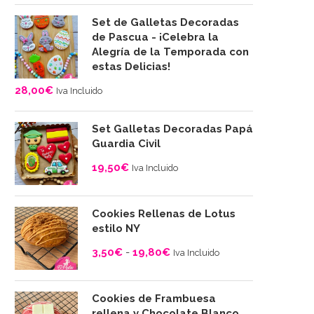
Set de Galletas Decoradas
de Pascua - ¡Celebra la
Alegría de la Temporada con
estas Delicias!
28,00
€
Iva Incluido
Set Galletas Decoradas Papá
Guardia Civil
19,50
€
Iva Incluido
Cookies Rellenas de Lotus
estilo NY
3,50
€
-
19,80
€
Iva Incluido
Rango
de
Cookies de Frambuesa
precios:
rellena y Chocolate Blanco