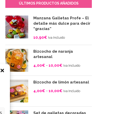
ÚLTIMOS PRODUCTOS AÑADIDOS
Manzana Galletas Profe – El
detalle más dulce para decir
“gracias”
10,90
€
Iva Incluido
Bizcocho de naranja
artesanal
4,00
€
-
10,00
€
Iva Incluido
Rango
de
Bizcocho de limón artesanal
precios:
4,00
€
-
10,00
€
desde
Iva Incluido
4,00€
Rango
hasta
de
10,00€
precios:
Set de galletas decoradas
S