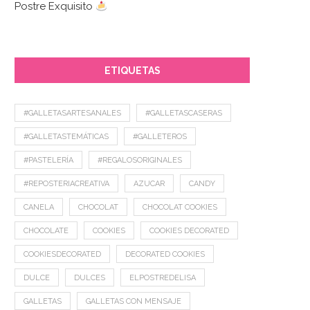
Postre Exquisito
ETIQUETAS
#GALLETASARTESANALES
#GALLETASCASERAS
#GALLETASTEMÁTICAS
#GALLETEROS
#PASTELERÍA
#REGALOSORIGINALES
#REPOSTERIACREATIVA
AZUCAR
CANDY
CANELA
CHOCOLAT
CHOCOLAT COOKIES
CHOCOLATE
COOKIES
COOKIES DECORATED
COOKIESDECORATED
DECORATED COOKIES
DULCE
DULCES
ELPOSTREDELISA
GALLETAS
GALLETAS CON MENSAJE