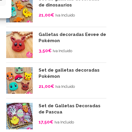
desde
de dinosaurios
4,00€
21,00
€
Iva Incluido
hasta
10,00€
Galletas decoradas Eevee de
Pokémon
3,50
€
Iva Incluido
Set de galletas decoradas
Pokémon
QUESADA DE LISA: UNA DELICIOSA
LA MEJOR RECETA
21,00
€
Iva Incluido
RECETA CASERA PARA...
BIZCOCHO DE NARANJA
06/08/2023
06/08/2023
Set de Galletas Decoradas
de Pascua
17,50
€
Iva Incluido