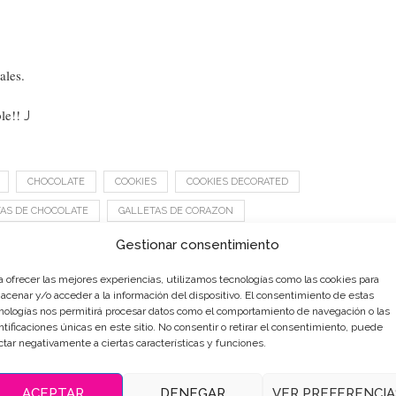
ales.
ble!!
J
CHOCOLATE
COOKIES
COOKIES DECORATED
AS DE CHOCOLATE
GALLETAS DE CORAZON
ROYAL ICING
YUMMY
Gestionar consentimiento
a ofrecer las mejores experiencias, utilizamos tecnologías como las cookies para
acenar y/o acceder a la información del dispositivo. El consentimiento de estas
0
nologías nos permitirá procesar datos como el comportamiento de navegación o las
ntificaciones únicas en este sitio. No consentir o retirar el consentimiento, puede
ctar negativamente a ciertas características y funciones.
Entrada Siguiente
MAGDALENAS DE SIEMPRE
ACEPTAR
DENEGAR
VER PREFERENCIA