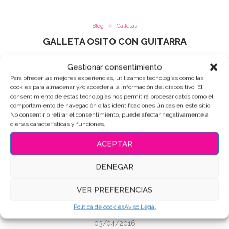
Blog
Galletas
GALLETA OSITO CON GUITARRA
21/06/2016
Gestionar consentimiento
Para ofrecer las mejores experiencias, utilizamos tecnologías como las
Hola amigos !!! Hoy damos la bienvenida al veranito!!
cookies para almacenar y/o acceder a la información del dispositivo. El
consentimiento de estas tecnologías nos permitirá procesar datos como el
Bienvenido el calorcito, las terrazas, las cañitas, la playa,
comportamiento de navegación o las identificaciones únicas en este sitio.
el sol…… si es que ya huele a verano Os presento a mi
No consentir o retirar el consentimiento, puede afectar negativamente a
ciertas características y funciones.
ejército de …
ACEPTAR
Leer Más
DENEGAR
VER PREFERENCIAS
Blog
Galletas
Tutoriales
videos
GALLETA DECORADA OSO POLAR
Política de cookies
Aviso Legal
03/04/2016