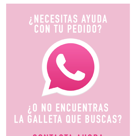
precios:
desde
9,90€
hasta
19,80€