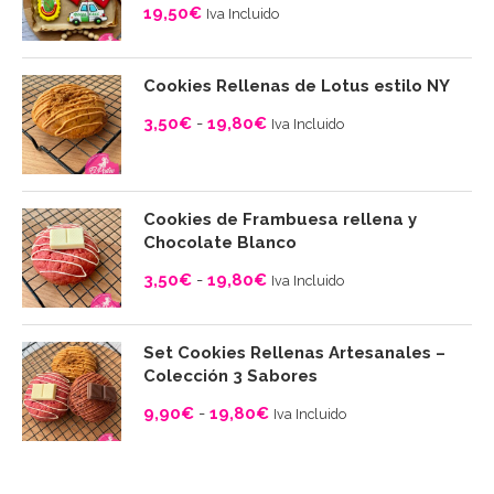
19,50
€
Iva Incluido
Cookies Rellenas de Lotus estilo NY
3,50
€
-
19,80
€
Iva Incluido
Rango
de
precios:
Cookies de Frambuesa rellena y
desde
Chocolate Blanco
3,50€
3,50
€
-
19,80
€
Iva Incluido
hasta
Rango
19,80€
de
Set Cookies Rellenas Artesanales –
precios:
Colección 3 Sabores
desde
9,90
€
-
19,80
€
Iva Incluido
3,50€
Rango
hasta
de
19,80€