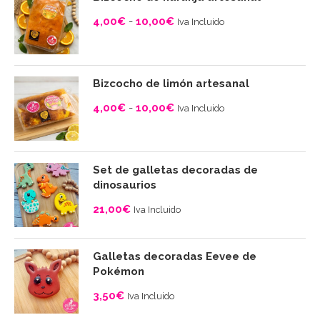
4,00
€
-
10,00
€
Iva Incluido
Rango
de
precios:
Bizcocho de limón artesanal
desde
4,00
€
-
10,00
€
Iva Incluido
4,00€
Rango
hasta
de
10,00€
precios:
Set de galletas decoradas de
desde
dinosaurios
4,00€
21,00
€
Iva Incluido
hasta
10,00€
Galletas decoradas Eevee de
Pokémon
3,50
€
Iva Incluido