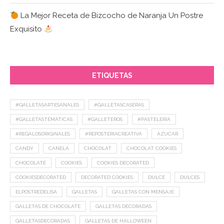
La Mejor Receta de Bizcocho de Naranja Un Postre
Exquisito
ETIQUETAS
#GALLETASARTESANALES
#GALLETASCASERAS
#GALLETASTEMÁTICAS
#GALLETEROS
#PASTELERÍA
#REGALOSORIGINALES
#REPOSTERIACREATIVA
AZUCAR
CANDY
CANELA
CHOCOLAT
CHOCOLAT COOKIES
CHOCOLATE
COOKIES
COOKIES DECORATED
COOKIESDECORATED
DECORATED COOKIES
DULCE
DULCES
ELPOSTREDELISA
GALLETAS
GALLETAS CON MENSAJE
GALLETAS DE CHOCOLATE
GALLETAS DECORADAS
GALLETASDECORADAS
GALLETAS DE HALLOWEEN