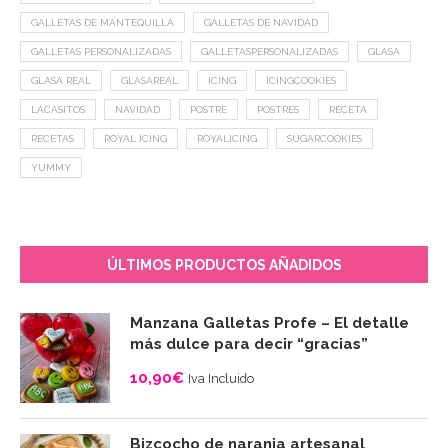
GALLETAS DE MANTEQUILLA
GALLETAS DE NAVIDAD
GALLETAS PERSONALIZADAS
GALLETASPERSONALIZADAS
GLASA
GLASA REAL
GLASAREAL
ICING
ICINGCOOKIES
LACASITOS
NAVIDAD
POSTRE
POSTRES
RECETA
RECETAS
ROYAL ICING
ROYALICING
SUGARCOOKIES
YUMMY
ÚLTIMOS PRODUCTOS AÑADIDOS
Manzana Galletas Profe – El detalle
más dulce para decir “gracias”
10,90
€
Iva Incluido
Bizcocho de naranja artesanal