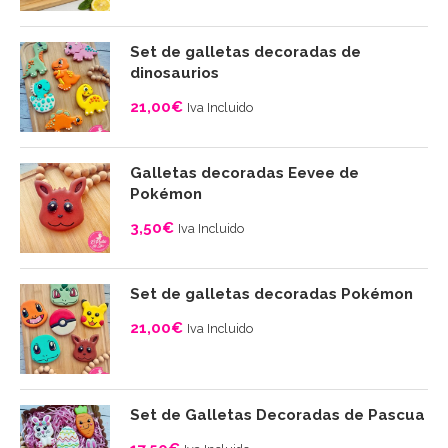
de
10,00€
precios:
Set de galletas decoradas de
desde
dinosaurios
4,00€
21,00
€
Iva Incluido
hasta
10,00€
Galletas decoradas Eevee de
Pokémon
3,50
€
Iva Incluido
Set de galletas decoradas Pokémon
21,00
€
Iva Incluido
Set de Galletas Decoradas de Pascua