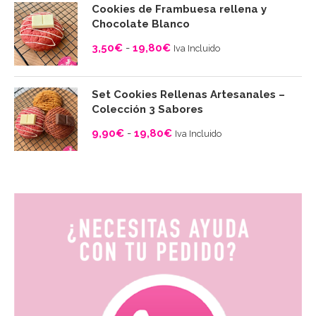
precios:
Cookies de Frambuesa rellena y
desde
Chocolate Blanco
3,50€
3,50
€
-
19,80
€
Iva Incluido
hasta
Rango
19,80€
de
Set Cookies Rellenas Artesanales –
precios:
Colección 3 Sabores
desde
9,90
€
-
19,80
€
Iva Incluido
3,50€
Rango
hasta
de
19,80€
precios:
desde
9,90€
hasta
19,80€