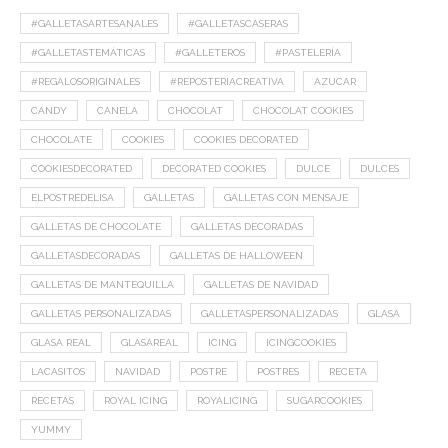
#GALLETASARTESANALES
#GALLETASCASERAS
#GALLETASTEMÁTICAS
#GALLETEROS
#PASTELERÍA
#REGALOSORIGINALES
#REPOSTERIACREATIVA
AZUCAR
CANDY
CANELA
CHOCOLAT
CHOCOLAT COOKIES
CHOCOLATE
COOKIES
COOKIES DECORATED
COOKIESDECORATED
DECORATED COOKIES
DULCE
DULCES
ELPOSTREDELISA
GALLETAS
GALLETAS CON MENSAJE
GALLETAS DE CHOCOLATE
GALLETAS DECORADAS
GALLETASDECORADAS
GALLETAS DE HALLOWEEN
GALLETAS DE MANTEQUILLA
GALLETAS DE NAVIDAD
GALLETAS PERSONALIZADAS
GALLETASPERSONALIZADAS
GLASA
GLASA REAL
GLASAREAL
ICING
ICINGCOOKIES
LACASITOS
NAVIDAD
POSTRE
POSTRES
RECETA
RECETAS
ROYAL ICING
ROYALICING
SUGARCOOKIES
YUMMY