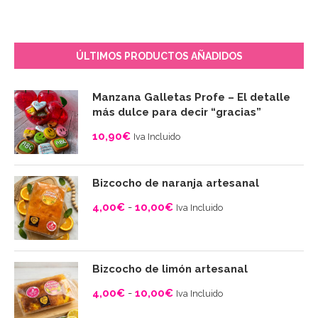
ÚLTIMOS PRODUCTOS AÑADIDOS
Manzana Galletas Profe – El detalle
más dulce para decir “gracias”
10,90
€
Iva Incluido
Bizcocho de naranja artesanal
4,00
€
-
10,00
€
Iva Incluido
Rango
de
precios:
Bizcocho de limón artesanal
desde
4,00
€
-
10,00
€
Iva Incluido
4,00€
Rango
hasta