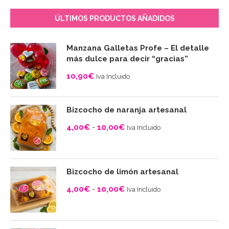
ÚLTIMOS PRODUCTOS AÑADIDOS
Manzana Galletas Profe – El detalle
más dulce para decir “gracias”
10,90
€
Iva Incluido
Bizcocho de naranja artesanal
4,00
€
-
10,00
€
Iva Incluido
Rango
de
precios:
Bizcocho de limón artesanal
desde
4,00
€
-
10,00
€
Iva Incluido
4,00€
Rango
hasta
de
10,00€
precios: