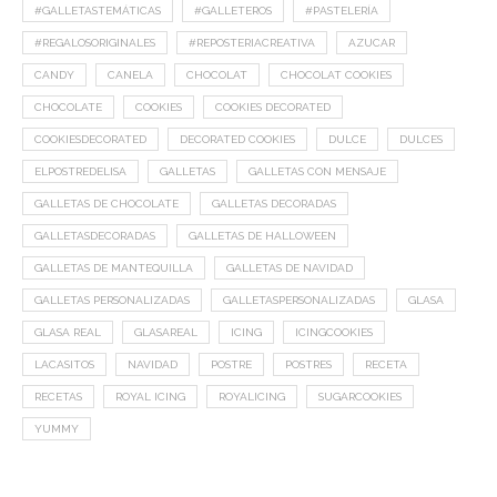
#GALLETASTEMÁTICAS
#GALLETEROS
#PASTELERÍA
#REGALOSORIGINALES
#REPOSTERIACREATIVA
AZUCAR
CANDY
CANELA
CHOCOLAT
CHOCOLAT COOKIES
CHOCOLATE
COOKIES
COOKIES DECORATED
COOKIESDECORATED
DECORATED COOKIES
DULCE
DULCES
ELPOSTREDELISA
GALLETAS
GALLETAS CON MENSAJE
GALLETAS DE CHOCOLATE
GALLETAS DECORADAS
GALLETASDECORADAS
GALLETAS DE HALLOWEEN
GALLETAS DE MANTEQUILLA
GALLETAS DE NAVIDAD
GALLETAS PERSONALIZADAS
GALLETASPERSONALIZADAS
GLASA
GLASA REAL
GLASAREAL
ICING
ICINGCOOKIES
LACASITOS
NAVIDAD
POSTRE
POSTRES
RECETA
RECETAS
ROYAL ICING
ROYALICING
SUGARCOOKIES
YUMMY