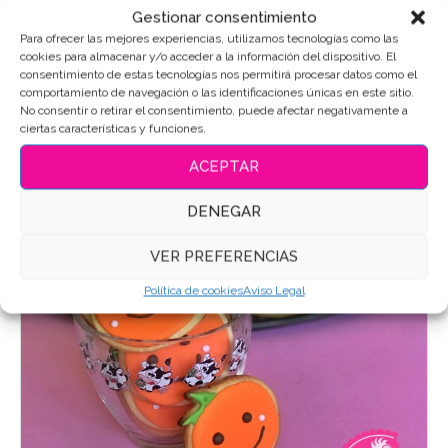
Gestionar consentimiento
muy especial: la llegada de un nuevo bebé a la familia.
Para ofrecer las mejores experiencias, utilizamos tecnologías como las
¿Qué mejor manera de celebrar este acontecimiento que
cookies para almacenar y/o acceder a la información del dispositivo. El
con unas …
consentimiento de estas tecnologías nos permitirá procesar datos como el
comportamiento de navegación o las identificaciones únicas en este sitio.
Leer Más
No consentir o retirar el consentimiento, puede afectar negativamente a
ciertas características y funciones.
ACEPTAR
DENEGAR
VER PREFERENCIAS
Política de cookies
Aviso Legal