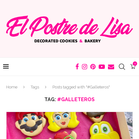
0
Home
Tags
Posts tagged with "#Galleteros"
TAG:
#GALLETEROS