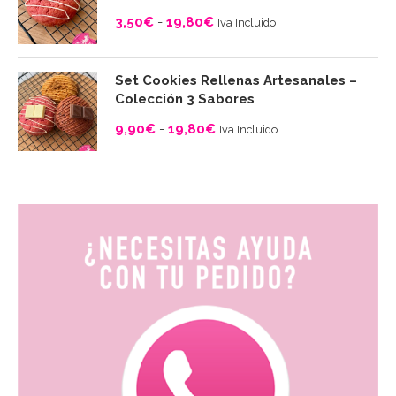
3,50€
3,50
€
-
19,80
€
Iva Incluido
hasta
Rango
19,80€
de
Set Cookies Rellenas Artesanales –
precios:
Colección 3 Sabores
desde
9,90
€
-
19,80
€
Iva Incluido
3,50€
Rango
hasta
de
19,80€
precios:
desde
9,90€
hasta
19,80€