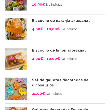
10,90
€
Iva Incluido
Bizcocho de naranja artesanal
4,00
€
-
10,00
€
Iva Incluido
Rango
de
precios:
Bizcocho de limón artesanal
desde
4,00
€
-
10,00
€
Iva Incluido
4,00€
Rango
hasta
de
10,00€
precios:
Set de galletas decoradas de
desde
dinosaurios
4,00€
21,00
€
Iva Incluido
hasta
10,00€
Galletas decoradas Eevee de