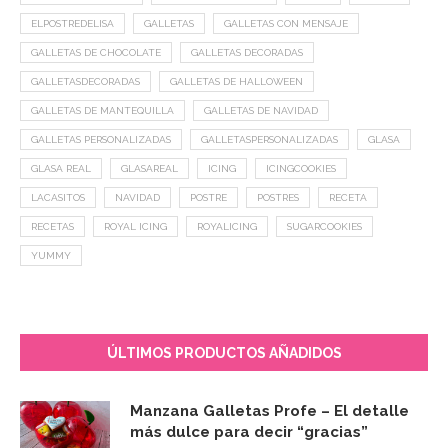
ELPOSTREDELISA
GALLETAS
GALLETAS CON MENSAJE
GALLETAS DE CHOCOLATE
GALLETAS DECORADAS
GALLETASDECORADAS
GALLETAS DE HALLOWEEN
GALLETAS DE MANTEQUILLA
GALLETAS DE NAVIDAD
GALLETAS PERSONALIZADAS
GALLETASPERSONALIZADAS
GLASA
GLASA REAL
GLASAREAL
ICING
ICINGCOOKIES
LACASITOS
NAVIDAD
POSTRE
POSTRES
RECETA
RECETAS
ROYAL ICING
ROYALICING
SUGARCOOKIES
YUMMY
ÚLTIMOS PRODUCTOS AÑADIDOS
Manzana Galletas Profe – El detalle
más dulce para decir “gracias”