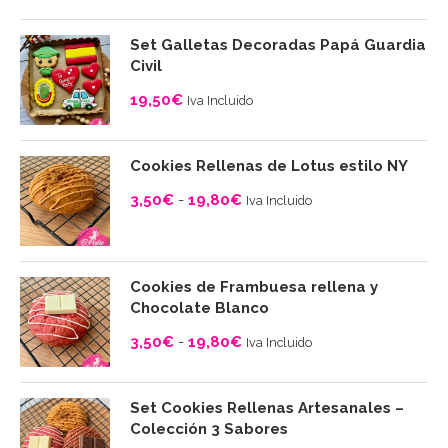
Set Galletas Decoradas Papá Guardia
Civil
19,50
€
Iva Incluido
Cookies Rellenas de Lotus estilo NY
3,50
€
-
19,80
€
Iva Incluido
Rango
de
precios:
Cookies de Frambuesa rellena y
desde
Chocolate Blanco
3,50€
3,50
€
-
19,80
€
Iva Incluido
hasta
Rango
19,80€
de
Set Cookies Rellenas Artesanales –
precios:
Colección 3 Sabores
desde