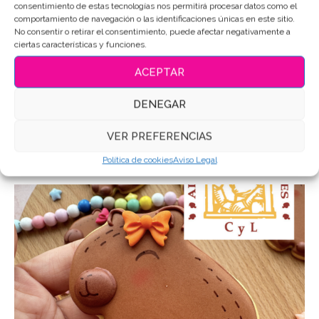
consentimiento de estas tecnologías nos permitirá procesar datos como el
Entrada Anterior
comportamiento de navegación o las identificaciones únicas en este sitio.
No consentir o retirar el consentimiento, puede afectar negativamente a
GALLETAS DE SANDÍA: ¡UN TOQUE REFRESCANTE Y
ciertas características y funciones.
DIVERTIDO PARA TUS CREACIONES DULCES!
ACEPTAR
Entrada Siguiente
QUESADA DE LISA: UNA DELICIOSA RECETA CASERA PARA
DENEGAR
DISFRUTAR EN FAMILIA
VER PREFERENCIAS
OTRAS ENTRADAS QUE TE PUEDEN INTERESAR
Política de cookies
Aviso Legal