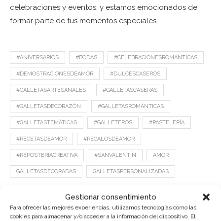
celebraciones y eventos, y estamos emocionados de
formar parte de tus momentos especiales
#ANIVERSARIOS
#BODAS
#CELEBRACIONESROMÁNTICAS
#DEMOSTRACIONESDEAMOR
#DULCESCASEROS
#GALLETASARTESANALES
#GALLETASCASERAS
#GALLETASDECORAZÓN
#GALLETASROMÁNTICAS
#GALLETASTEMÁTICAS
#GALLETEROS
#PASTELERÍA
#RECETASDEAMOR
#REGALOSDEAMOR
#REPOSTERIACREATIVA
#SANVALENTÍN
AMOR
GALLETASDECORADAS
GALLETASPERSONALIZADAS
Gestionar consentimiento
Para ofrecer las mejores experiencias, utilizamos tecnologías como las
3 Comentarios
0
cookies para almacenar y/o acceder a la información del dispositivo. El