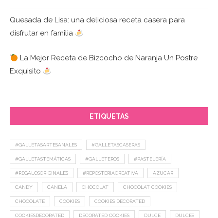
Quesada de Lisa: una deliciosa receta casera para
disfrutar en familia
La Mejor Receta de Bizcocho de Naranja Un Postre
Exquisito
ETIQUETAS
#GALLETASARTESANALES
#GALLETASCASERAS
#GALLETASTEMÁTICAS
#GALLETEROS
#PASTELERÍA
#REGALOSORIGINALES
#REPOSTERIACREATIVA
AZUCAR
CANDY
CANELA
CHOCOLAT
CHOCOLAT COOKIES
CHOCOLATE
COOKIES
COOKIES DECORATED
COOKIESDECORATED
DECORATED COOKIES
DULCE
DULCES