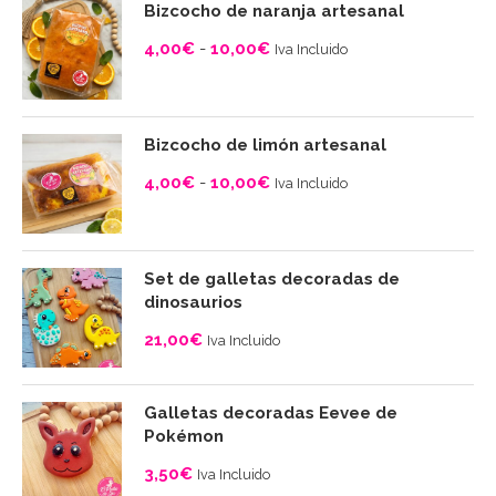
Bizcocho de naranja artesanal
4,00
€
-
10,00
€
Iva Incluido
Rango
de
precios:
Bizcocho de limón artesanal
desde
4,00
€
-
10,00
€
Iva Incluido
4,00€
Rango
hasta
de
10,00€
precios:
Set de galletas decoradas de
desde
dinosaurios
4,00€
21,00
€
Iva Incluido
hasta
10,00€
Galletas decoradas Eevee de
Pokémon
3,50
€
Iva Incluido