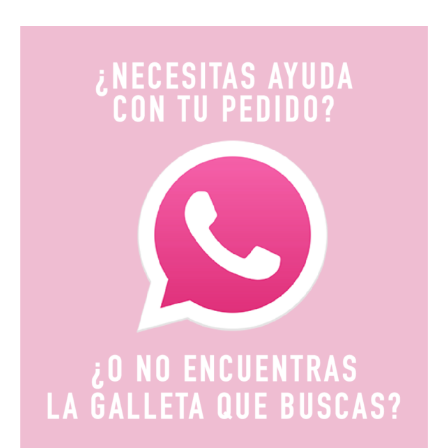
precios:
desde
9,90€
hasta
19,80€