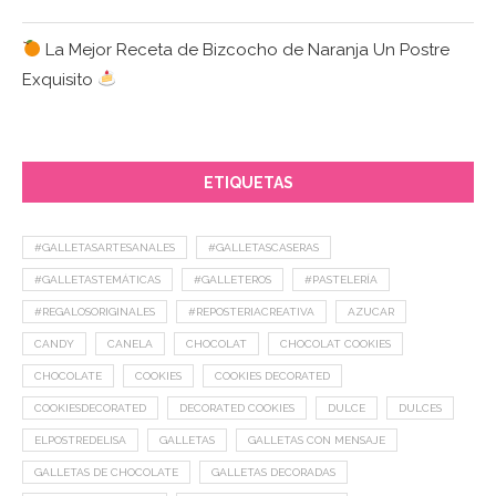
La Mejor Receta de Bizcocho de Naranja Un Postre
Exquisito
ETIQUETAS
#GALLETASARTESANALES
#GALLETASCASERAS
#GALLETASTEMÁTICAS
#GALLETEROS
#PASTELERÍA
#REGALOSORIGINALES
#REPOSTERIACREATIVA
AZUCAR
CANDY
CANELA
CHOCOLAT
CHOCOLAT COOKIES
CHOCOLATE
COOKIES
COOKIES DECORATED
COOKIESDECORATED
DECORATED COOKIES
DULCE
DULCES
ELPOSTREDELISA
GALLETAS
GALLETAS CON MENSAJE
GALLETAS DE CHOCOLATE
GALLETAS DECORADAS