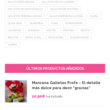
GALLETASDECORADAS
GALLETAS DE HALLOWEEN
GALLETAS DE MANTEQUILLA
GALLETAS DE NAVIDAD
GALLETAS PERSONALIZADAS
GALLETASPERSONALIZADAS
GLASA
GLASA REAL
GLASAREAL
ICING
ICINGCOOKIES
LACASITOS
NAVIDAD
POSTRE
POSTRES
RECETA
RECETAS
ROYAL ICING
ROYALICING
SUGARCOOKIES
YUMMY
ÚLTIMOS PRODUCTOS AÑADIDOS
Manzana Galletas Profe – El detalle
más dulce para decir “gracias”
10,90
€
Iva Incluido