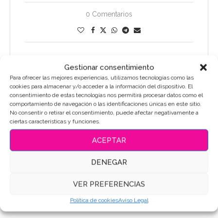
0 Comentarios
Gestionar consentimiento
Para ofrecer las mejores experiencias, utilizamos tecnologías como las
cookies para almacenar y/o acceder a la información del dispositivo. El
Blog
Galeria
Galletas
consentimiento de estas tecnologías nos permitirá procesar datos como el
comportamiento de navegación o las identificaciones únicas en este sitio.
GALLETAS DE NAVIDAD ?
No consentir o retirar el consentimiento, puede afectar negativamente a
ciertas características y funciones.
17/12/2018
ACEPTAR
Amigos!!! Como estáis??? Ya estáis preparados para
DENEGAR
Navidad?? Yo aún tengo que montar el árbol… pero no se
lo digáis a nadie.. jij Como os decía… aún no he montado
VER PREFERENCIAS
…
Política de cookies
Aviso Legal
Leer Más