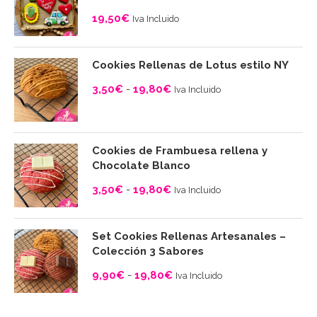
19,50
€
Iva Incluido
Cookies Rellenas de Lotus estilo NY
3,50
€
-
19,80
€
Iva Incluido
Rango
de
precios:
Cookies de Frambuesa rellena y
desde
Chocolate Blanco
3,50€
3,50
€
-
19,80
€
Iva Incluido
hasta
Rango
19,80€
de
Set Cookies Rellenas Artesanales –
precios:
Colección 3 Sabores
desde
9,90
€
-
19,80
€
Iva Incluido
3,50€
Rango
hasta
de
19,80€