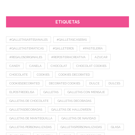
ETIQUETAS
#GALLETASARTESANALES
#GALLETASCASERAS
#GALLETASTEMÁTICAS
#GALLETEROS
#PASTELERÍA
#REGALOSORIGINALES
#REPOSTERIACREATIVA
AZUCAR
CANDY
CANELA
CHOCOLAT
CHOCOLAT COOKIES
CHOCOLATE
COOKIES
COOKIES DECORATED
COOKIESDECORATED
DECORATED COOKIES
DULCE
DULCES
ELPOSTREDELISA
GALLETAS
GALLETAS CON MENSAJE
GALLETAS DE CHOCOLATE
GALLETAS DECORADAS
GALLETASDECORADAS
GALLETAS DE HALLOWEEN
GALLETAS DE MANTEQUILLA
GALLETAS DE NAVIDAD
GALLETAS PERSONALIZADAS
GALLETASPERSONALIZADAS
GLASA