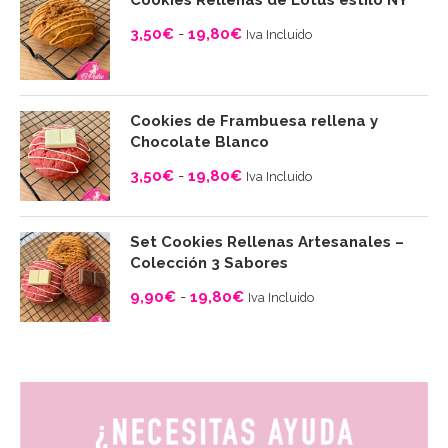
3,50
€
-
19,80
€
Iva Incluido
Rango
de
precios:
Cookies de Frambuesa rellena y
desde
Chocolate Blanco
3,50€
3,50
€
-
19,80
€
Iva Incluido
hasta
Rango
19,80€
de
Set Cookies Rellenas Artesanales –
precios:
Colección 3 Sabores
desde
9,90
€
-
19,80
€
Iva Incluido
3,50€
Rango
hasta
de
19,80€
precios:
desde
9,90€
hasta