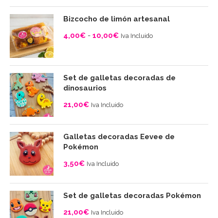
de
precios:
Bizcocho de limón artesanal
desde
4,00
€
-
10,00
€
Iva Incluido
4,00€
Rango
hasta
de
10,00€
precios:
Set de galletas decoradas de
desde
dinosaurios
4,00€
21,00
€
Iva Incluido
hasta
10,00€
Galletas decoradas Eevee de
Pokémon
3,50
€
Iva Incluido
Set de galletas decoradas Pokémon
21,00
€
Iva Incluido