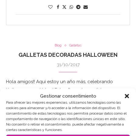
Blog
Galletas
GALLETAS DECORADAS HALLOWEEN
31/10/2017
Hola amigos!! Aquí estoy un año más, celebrando
Halloween en el blog! Este año no he podido preparar
Gestionar consentimiento
algo como años anteriores, pero no quería pasar sin
Para ofrecer las mejores experiencias, utilizamos tecnologías como las
subiros mis Galletas …
cookies para almacenar y/o acceder a la información del dispositivo. El
consentimiento de estas tecnologías nos permitirá procesar datos como el
Leer Más
comportamiento de navegación o las identificaciones únicas en este sitio.
No consentir o retirar el consentimiento, puede afectar negativamente a
ciertas características y funciones.