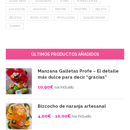
GLASA REAL
GLASAREAL
ICING
ICINGCOOKIES
LACASITOS
NAVIDAD
POSTRE
POSTRES
RECETA
RECETAS
ROYAL ICING
ROYALICING
SUGARCOOKIES
YUMMY
ÚLTIMOS PRODUCTOS AÑADIDOS
Manzana Galletas Profe – El detalle
más dulce para decir “gracias”
10,90
€
Iva Incluido
Bizcocho de naranja artesanal
4,00
€
-
10,00
€
Iva Incluido
Rango