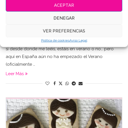
ACEPTAR
Blog
Galletas
GALLETAS DECORADAS PIÑAS Y FRESAS
DENEGAR
21/06/2017
VER PREFERENCIAS
Política de cookies
Aviso Legal
Hola amigos!! Como lleváis el sofocante calor?? No se..
si desde donde me leéis, estáis en verano o no… pero
aquí en España aún no ha empezado el Verano
(oficialmente …
Leer Más