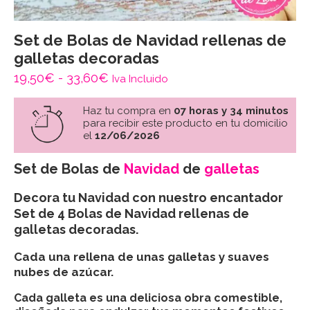
Set de Bolas de Navidad rellenas de
galletas decoradas
Rango
19,50
€
-
33,60
€
Iva Incluido
de
Haz tu compra en
07 horas y 34 minutos
precios:
para recibir este producto en tu domicilio
el
12/06/2026
desde
19,50€
Set de Bolas de
Navidad
de
galletas
hasta
Decora tu Navidad con nuestro encantador
33,60€
Set de 4 Bolas de Navidad rellenas de
galletas decoradas.
Cada una rellena de unas galletas y suaves
nubes de azúcar.
Cada galleta es una deliciosa obra comestible,