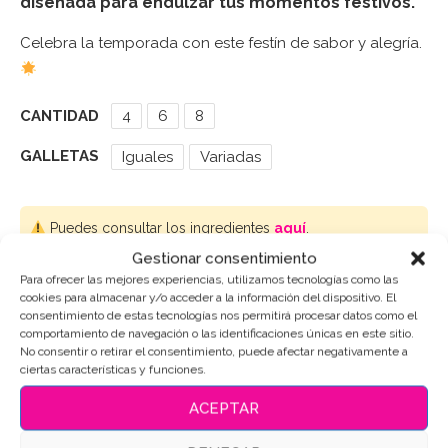
diseñada para endulzar tus momentos festivos.
Celebra la temporada con este festín de sabor y alegría.
CANTIDAD
4
6
8
GALLETAS
Iguales
Variadas
Puedes consultar los ingredientes
aquí
.
Gestionar consentimiento
Para ofrecer las mejores experiencias, utilizamos tecnologías como las
AÑADIR AL CARRITO
cookies para almacenar y/o acceder a la información del dispositivo. El
consentimiento de estas tecnologías nos permitirá procesar datos como el
comportamiento de navegación o las identificaciones únicas en este sitio.
No consentir o retirar el consentimiento, puede afectar negativamente a
ciertas características y funciones.
SKU:
13706
ACEPTAR
Categorías:
Navidad
,
Sets de galletas
Etiquetas:
Galletas de mantequilla
,
Galletas de navidad
,