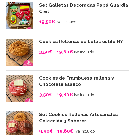
Set Galletas Decoradas Papá Guardia
Civil
19,50
€
Iva Incluido
Cookies Rellenas de Lotus estilo NY
3,50
€
-
19,80
€
Iva Incluido
Rango
de
precios:
Cookies de Frambuesa rellena y
desde
Chocolate Blanco
3,50€
3,50
€
-
19,80
€
Iva Incluido
hasta
Rango
19,80€
de
Set Cookies Rellenas Artesanales –
precios:
Colección 3 Sabores
desde
9,90
€
-
19,80
€
Iva Incluido
3,50€