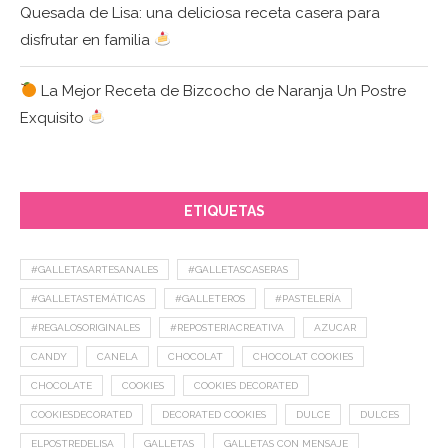
Quesada de Lisa: una deliciosa receta casera para
disfrutar en familia
La Mejor Receta de Bizcocho de Naranja Un Postre
Exquisito
ETIQUETAS
#GALLETASARTESANALES
#GALLETASCASERAS
#GALLETASTEMÁTICAS
#GALLETEROS
#PASTELERÍA
#REGALOSORIGINALES
#REPOSTERIACREATIVA
AZUCAR
CANDY
CANELA
CHOCOLAT
CHOCOLAT COOKIES
CHOCOLATE
COOKIES
COOKIES DECORATED
COOKIESDECORATED
DECORATED COOKIES
DULCE
DULCES
ELPOSTREDELISA
GALLETAS
GALLETAS CON MENSAJE