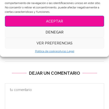
comportamiento de navegación o las identificaciones únicas en este sitio.
No consentir o retirar el consentimiento, puede afectar negativamente a
ciertas características y funciones.
ACEPTAR
DENEGAR
EL POSTRE DE LISA EL ARTE DE LA...
VER PREFERENCIAS
26/03/2025
Política de cookies
Aviso Legal
DEJAR UN COMENTARIO