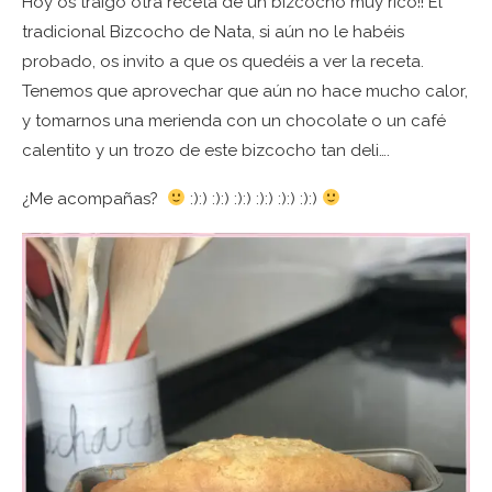
Hoy os traigo otra receta de un bizcocho muy rico!! El
tradicional Bizcocho de Nata, si aún no le habéis
probado, os invito a que os quedéis a ver la receta.
Tenemos que aprovechar que aún no hace mucho calor,
y tomarnos una merienda con un chocolate o un café
calentito y un trozo de este bizcocho tan deli….
¿Me acompañas?
:):) :):) :):) :):) :):) :):)