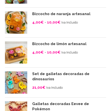
Bizcocho de naranja artesanal
4,00
€
-
10,00
€
Iva Incluido
Rango
de
precios:
Bizcocho de limón artesanal
desde
4,00
€
-
10,00
€
Iva Incluido
4,00€
Rango
hasta
de
10,00€
precios:
Set de galletas decoradas de
desde
dinosaurios
4,00€
21,00
€
Iva Incluido
hasta
10,00€
Galletas decoradas Eevee de
Pokémon