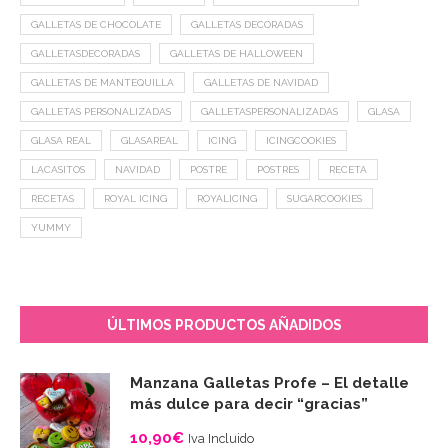
GALLETAS DE CHOCOLATE
GALLETAS DECORADAS
GALLETASDECORADAS
GALLETAS DE HALLOWEEN
GALLETAS DE MANTEQUILLA
GALLETAS DE NAVIDAD
GALLETAS PERSONALIZADAS
GALLETASPERSONALIZADAS
GLASA
GLASA REAL
GLASAREAL
ICING
ICINGCOOKIES
LACASITOS
NAVIDAD
POSTRE
POSTRES
RECETA
RECETAS
ROYAL ICING
ROYALICING
SUGARCOOKIES
YUMMY
ÚLTIMOS PRODUCTOS AÑADIDOS
Manzana Galletas Profe – El detalle
más dulce para decir “gracias”
10,90
€
Iva Incluido