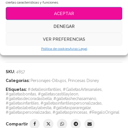
ciertas características y funciones.
nevera).
Duración: hasta
2 meses
en perfectas condiciones.
ACEPTAR
DENEGAR
Puedes consultar los ingredientes
aquí
.
VER PREFERENCIAS
AÑADIR AL CARRITO
Política de cookies
Aviso Legal
SKU:
4857
Categorías:
Personajes-Dibujos
,
Princesas Disney
Etiquetas:
#detallesinfantiles
,
#GalletasArtesanales
,
#galletasbonitas
,
#galletascastillayleon
,
#galletasdecoradasbella
,
#galletashechasamano
,
#galletasinfantiles
,
#galletasinfantilespersonalizadas
,
#galletaslabellaylabestia
,
#galletaspararegalar
,
#galletaspersonalizadas
,
#galletasprincesas
,
#RegaloOriginal
Compartir