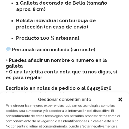
1 Galleta decorada de Bella (tamaño
aprox. 8 cm)
Bolsita individual con burbuja de
protección (en caso de envío)
Producto 100 % artesanal
Personalización incluida (sin coste).
+ Puedes añadir un nombre o número en la
galleta
+ O una tarjetita con la nota que tu nos digas, si
es para regalar
Escribelo en notas de pedido o al 644256236
indicando tu nº de pedido
Gestionar consentimiento
Consulta Aqui nuestros ingredientes
Para ofrecer las mejores experiencias, utilizamos tecnologías como las
cookies para almacenar y/o acceder a la información del dispositivo. El
CONSERVACIÓN:
consentimiento de estas tecnologías nos permitirá procesar datos como el
comportamiento de navegación o las identificaciones únicas en este sitio.
Mantener cerradas, en un lugar fresco y seco (sin
No consentir o retirar el consentimiento, puede afectar negativamente a