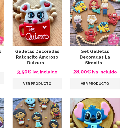
s
Galletas Decoradas
Set Galletas
Ratoncito Amoroso
Decoradas La
Dulzura…
Sirenita…
3,50
€
28,00
€
Iva Incluido
Iva Incluido
VER PRODUCTO
VER PRODUCTO