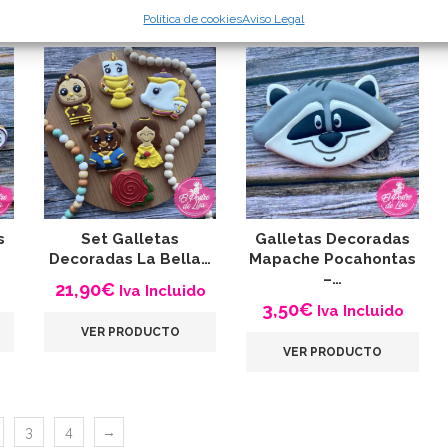
Política de cookies
Aviso Legal
s
Set Galletas
Galletas Decoradas
Decoradas La Bella…
Mapache Pocahontas
–…
21,90
€
Iva Incluido
3,50
€
Iva Incluido
VER PRODUCTO
VER PRODUCTO
3
4
→