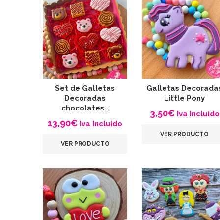
Set de Galletas
Galletas Decorada
Decoradas
Little Pony
chocolates…
3,50
€
Iva Incluido
13,90
€
Iva Incluido
VER PRODUCTO
VER PRODUCTO