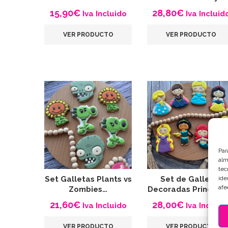
15,90
€
28,80
€
Iva Incluido
Iva Incluid
VER PRODUCTO
VER PRODUCTO
Par
alm
tec
ide
Set Galletas Plants vs
Set de Galletas
afe
Zombies…
Decoradas Princesa
21,60
€
28,00
€
Iva Incluido
Iva Incluid
VER PRODUCTO
VER PRODUCTO