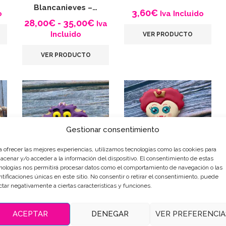
Blancanieves –…
3,60
€
o
Iva Incluido
Rango
28,00
€
-
35,00
€
Iva
de
Incluido
VER PRODUCTO
precios:
desde
VER PRODUCTO
28,00€
hasta
35,00€
Gestionar consentimiento
a ofrecer las mejores experiencias, utilizamos tecnologías como las cookies para
acenar y/o acceder a la información del dispositivo. El consentimiento de estas
nologías nos permitirá procesar datos como el comportamiento de navegación o las
ntificaciones únicas en este sitio. No consentir o retirar el consentimiento, puede
Galletas Decoradas
Galletas Decoradas
ctar negativamente a ciertas características y funciones.
s…
Gato de Cheshire…
Reina Roja
3,50
€
3,60
€
o
Iva Incluido
Iva Incluido
ACEPTAR
DENEGAR
VER PREFERENCIA
VER PRODUCTO
VER PRODUCTO