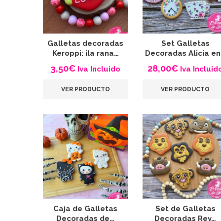
Galletas decoradas
Set Galletas
Keroppi: ¡la rana…
Decoradas Alicia e
3,50
€
28,00
€
Iva Incluido
Iva Incluid
VER PRODUCTO
VER PRODUCTO
Caja de Galletas
Set de Galletas
Decoradas de…
Decoradas Rey…