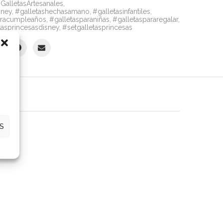
GalletasArtesanales
,
sney
,
#galletashechasamano
,
#galletasinfantiles
,
aracumpleaños
,
#galletasparaniñas
,
#galletaspararegalar
,
tasprincesasdisney
,
#setgalletasprincesas
S (0)
S