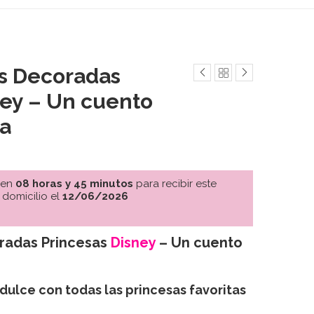
as Decoradas
ney – Un cuento
ta
 en
08 horas y 45 minutos
para recibir este
 domicilio el
12/06/2026
oradas Princesas
Disney
– Un cuento
dulce con todas las princesas favoritas