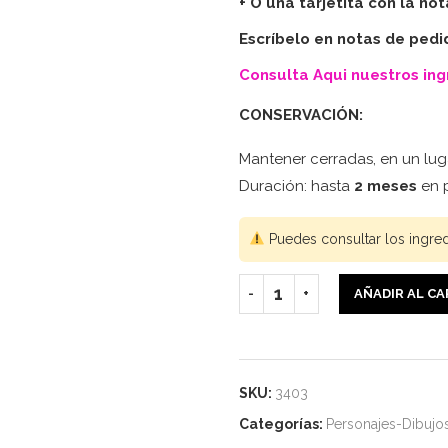
+ O una tarjetita con la no
Escríbelo en notas de pedi
Consulta Aqui nuestros in
CONSERVACIÓN:
Mantener cerradas, en un luga
Duración: hasta
2 meses
en p
Puedes consultar los ingre
AÑADIR AL C
SKU:
3403
Categorías:
Personajes-Dibujo