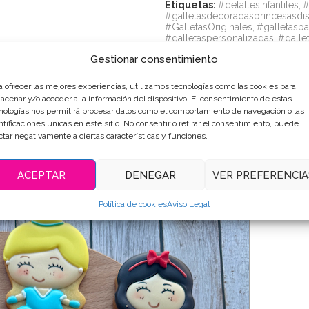
Etiquetas:
#detallesinfantiles
,
#
#galletasdecoradasprincesasdi
#GalletasOriginales
,
#galletasp
#galletaspersonalizadas
,
#galle
Gestionar consentimiento
Compartir
a ofrecer las mejores experiencias, utilizamos tecnologías como las cookies para
acenar y/o acceder a la información del dispositivo. El consentimiento de estas
nologías nos permitirá procesar datos como el comportamiento de navegación o las
ntificaciones únicas en este sitio. No consentir o retirar el consentimiento, puede
RIPCIÓN
INFORMACIÓN ADICIONAL
VALORACIONE
ctar negativamente a ciertas características y funciones.
ACEPTAR
DENEGAR
VER PREFERENCIA
Política de cookies
Aviso Legal