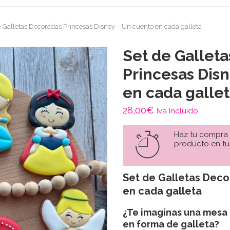
e Galletas Decoradas Princesas Disney – Un cuento en cada galleta
Set de Gallet
Princesas Dis
en cada galle
28,00
€
Iva Incluido
Haz tu compra
producto en tu
Set de Galletas Dec
en cada galleta
¿Te imaginas una mesa 
en forma de galleta?