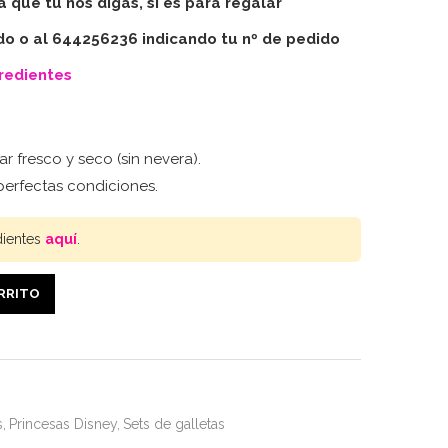
ta que tu nos digas, si es para regalar
do o al 644256236 indicando tu nº de pedido
gredientes
r fresco y seco (sin nevera).
erfectas condiciones.
dientes
aquí
.
ARRITO
s
,
Princesas Disney
,
Sets de galletas