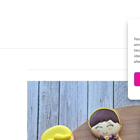
Par
alm
tec
ide
DESC
afe