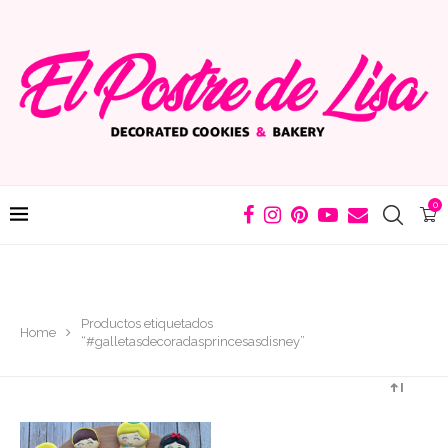
0
Productos etiquetados
Home
“#galletasdecoradasprincesasdisney”