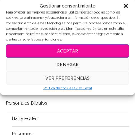
Gestionar consentimiento
Letra-Número
Para ofrecer las mejores experiencias, utilizamos tecnologías como las
cookies para almacenar y/o acceder a la información del dispositivo. El
consentimiento de estas tecnologías nos permitirá procesar datos como el
Lisa©
comportamiento de navegación o las identificaciones únicas en este sitio.
No consentir o retirar el consentimiento, puede afectar negativamente a
ciertas características y funciones.
Mundo de Fantasía
ACEPTAR
Música
DENEGAR
Navidad
VER PREFERENCIAS
Pascua / S. Santa
Política de cookies
Aviso Legal
Personajes-Dibujos
Harry Potter
Pokemon