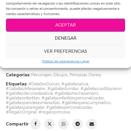
comportamiento de navegación o las identificaciones únicas en este sitio.
Duración: hasta
2 meses
en perfectas condiciones.
No consentir o retirar el consentimiento, puede afectar negativamente a
ciertas características y funciones.
Puedes consultar los ingredientes
aquí
.
ACEPTAR
AÑADIR AL CARRITO
DENEGAR
VER PREFERENCIAS
Política de cookies
Aviso Legal
SKU:
3759
Categorías:
Personajes-Dibujos
,
Princesas Disney
Etiquetas:
#DetallesDulces
,
#galletasalicia
,
#GalletasArtesanales
,
#galletasbonitas
,
#galletascastillayleon
,
#galletasdecoradasalicia
,
#galletashechasamano
,
#galletasinfantiles
,
#galletasinfantilespersonalizadas
,
#galletaspaísdelasmaravillas
,
#galletasparacumpleaños
,
#galletaspararegalar
,
#galletaspersonalizadas
,
#RegaloOriginal
,
#regaloprincesa
Compartir