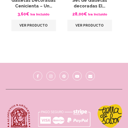
Galletas Decoradas
Set de Galletas
G
Cenicienta – Un…
decoradas El…
3,60
€
28,00
€
Iva Incluido
Iva Incluido
VER PRODUCTO
VER PRODUCTO