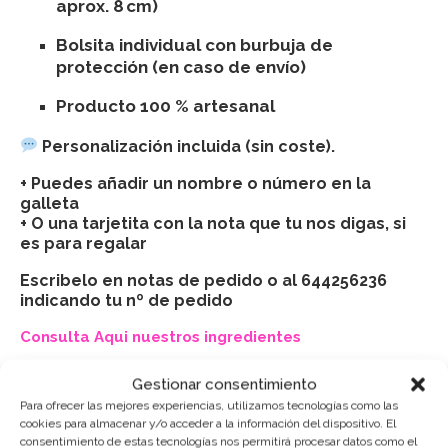
aprox. 8 cm)
Bolsita individual con burbuja de
protección (en caso de envío)
Producto 100 % artesanal
Personalización incluida (sin coste).
+ Puedes añadir un nombre o número en la
galleta
+ O una tarjetita con la nota que tu nos digas, si
es para regalar
Escribelo en notas de pedido o al 644256236
indicando tu nº de pedido
Consulta Aqui nuestros ingredientes
CONSERVACIÓN:
Gestionar consentimiento
Para ofrecer las mejores experiencias, utilizamos tecnologías como las
Mantener cerradas, en un lugar fresco y seco (sin
cookies para almacenar y/o acceder a la información del dispositivo. El
nevera).
consentimiento de estas tecnologías nos permitirá procesar datos como el