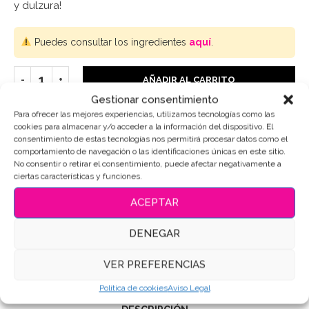
y dulzura!
Puedes consultar los ingredientes
aquí
.
AÑADIR AL CARRITO
Gestionar consentimiento
Para ofrecer las mejores experiencias, utilizamos tecnologías como las
cookies para almacenar y/o acceder a la información del dispositivo. El
consentimiento de estas tecnologías nos permitirá procesar datos como el
SKU:
3084
comportamiento de navegación o las identificaciones únicas en este sitio.
No consentir o retirar el consentimiento, puede afectar negativamente a
Categoría:
Aniversario-San Valentín
ciertas características y funciones.
Etiquetas:
#AmantesDeLosRatones
,
#DiseñoDeGalletas
,
ACEPTAR
#DulcesCreativos
,
#galletaspersonalizadas
,
#RatoncitoAmoroso
,
#RegalosOriginales
,
#TiendaOnlineGalletas
,
Galletas de mantequilla
,
Galletas
DENEGAR
Decoradas
,
Galletas personalizadas
Compartir
VER PREFERENCIAS
Política de cookies
Aviso Legal