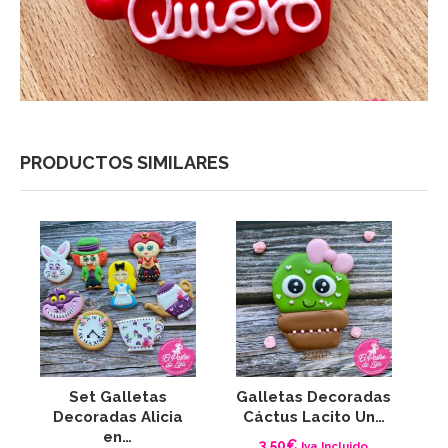
PRODUCTOS SIMILARES
Set Galletas
Galletas Decoradas
G
Decoradas Alicia
Cáctus Lacito Un…
en…
3,50
€
Iva Incluido