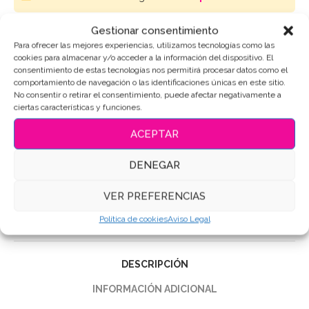
Gestionar consentimiento
AÑADIR AL CARRITO
Para ofrecer las mejores experiencias, utilizamos tecnologías como las
cookies para almacenar y/o acceder a la información del dispositivo. El
consentimiento de estas tecnologías nos permitirá procesar datos como el
comportamiento de navegación o las identificaciones únicas en este sitio.
No consentir o retirar el consentimiento, puede afectar negativamente a
SKU:
3967
ciertas características y funciones.
Categoría:
Cáctus
ACEPTAR
Etiquetas:
#AmantesDeLosCactus
,
#CactusRosas
,
#DiseñoDeGalletas
,
#DulcesCreativos
,
DENEGAR
#galletaspersonalizadas
,
#RegalosOriginales
,
#TiendaOnlineGalletas
,
Galletas de mantequilla
,
Galletas
Decoradas
,
Galletas decoradas cactus
,
Galletas personalizadas
VER PREFERENCIAS
Compartir
Política de cookies
Aviso Legal
DESCRIPCIÓN
INFORMACIÓN ADICIONAL