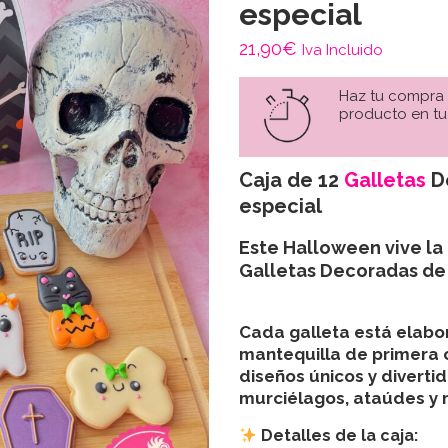
especial
21,90
€
Iva Incluido
Haz tu compra
producto en tu
Caja de 12
Galletas
D
especial
Este Halloween vive la
Galletas Decoradas d
Cada galleta está elab
mantequilla de primera 
diseños únicos y diverti
murciélagos, ataúdes y
Detalles de la caja: