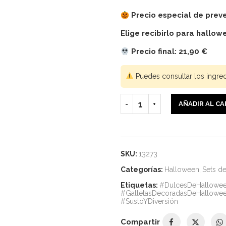
Precio especial de prev
Elige recibirlo para hallow
Precio final
: 21,90 €
Puedes consultar los ingre
AÑADIR AL C
SKU:
13273
Categorías:
Halloween
,
Sets de
Etiquetas:
#DulcesDeHallowe
#GalletasDecoradasDeHallowe
#SustoYDiversión
Compartir