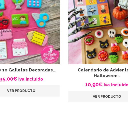
e 10 Galletas Decoradas…
Calendario de Advient
Halloween…
35,00
€
Iva Incluido
10,90
€
Iva Incluid
VER PRODUCTO
VER PRODUCTO