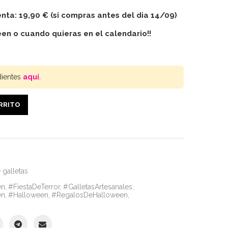
enta
: 19,90 € (si compras antes del dia 14/09)
een o cuando quieras en el calendario!!
dientes
aquí
.
ARRITO
 galletas
en
,
#FiestaDeTerror
,
#GalletasArtesanales
,
en
,
#Halloween
,
#RegalosDeHalloween
,