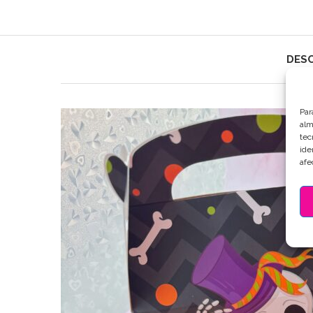
DESC
Par
alm
tec
ide
afe