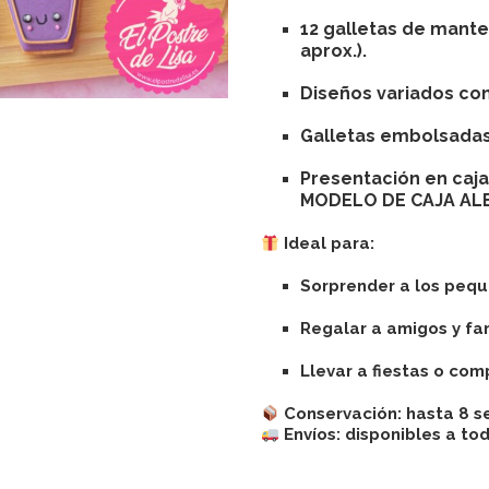
12 galletas de mant
aprox.).
Diseños variados co
Galletas embolsadas
Presentación en
caj
MODELO DE CAJA AL
Ideal para:
Sorprender a los pequ
Regalar a amigos y fam
Llevar a fiestas o com
Conservación:
hasta 8 s
Envíos:
disponibles a tod