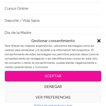
Cursos Online
Deporte / Vida Sana
Dia de la Madre
Gestionar consentimiento
Dia del Padre
Para ofrecer las mejores experiencias, utilizamos tecnologías como las
cookies para almacenar y/o acceder a la información del dispositivo. El
consentimiento de estas tecnologías nos permitirá procesar datos como el
Frases-Mensajes
comportamiento de navegación o las identificaciones únicas en este sitio.
No consentir o retirar el consentimiento, puede afectar negativamente a
ciertas características y funciones.
Halloween
ACEPTAR
Letra-Número
DENEGAR
Lisa©
VER PREFERENCIAS
Mundo de Fantasía
Política de cookies
Aviso Legal