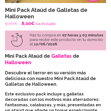
Mini Pack Ataúd de Galletas de
Halloween
El
El
9,00
€
8,00
€
Iva Incluido
precio
precio
Haz tu compra en
07 horas y 03 minutos
original
actual
para recibir este producto en tu domicilio
el
12/06/2026
era:
es:
9,00€.
8,00€.
Mini Pack Ataúd de
Galletas
de
Halloween
Descubre el terror en su versión más
deliciosa con nuestro
Mini Pack Ataúd de
Galletas de Halloween
.
Este exclusivo pack incluye 5 galletas
decoradas con los motivos más aterradores:
fantasmas, calabazas, y más, presentadas en
un ataúd que añade un toque espeluznante.