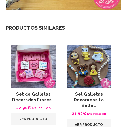
PRODUCTOS SIMILARES
Set de Galletas
Set Galletas
G
Decoradas Frases…
Decoradas La
C
Bella…
22,90
€
Iva Incluido
21,90
€
Iva Incluido
VER PRODUCTO
VER PRODUCTO