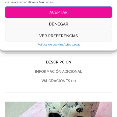
ciertas características y funciones.
ACEPTAR
SKU:
15610
Categorías:
Halloween
,
Sets de galletas
DENEGAR
Etiquetas:
#galletasdecoradas
,
#GalletasHalloween
,
#MiniPackAtaúd
,
#OfertaHalloween
VER PREFERENCIAS
Compartir
Política de cookies
Aviso Legal
DESCRIPCIÓN
INFORMACIÓN ADICIONAL
VALORACIONES (0)