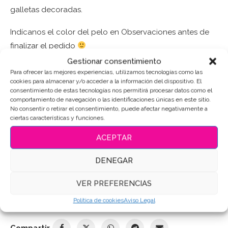
galletas decoradas.
Indícanos el color del pelo en Observaciones antes de
finalizar el pedido
Gestionar consentimiento
Para ofrecer las mejores experiencias, utilizamos tecnologías como las
Puedes consultar los ingredientes
aquí
.
cookies para almacenar y/o acceder a la información del dispositivo. El
consentimiento de estas tecnologías nos permitirá procesar datos como el
comportamiento de navegación o las identificaciones únicas en este sitio.
AÑADIR AL CARRITO
No consentir o retirar el consentimiento, puede afectar negativamente a
ciertas características y funciones.
ACEPTAR
SKU:
10706
DENEGAR
Categoría:
Primera Comunión
Etiquetas:
#Comunión
,
#galletasdecoradas
,
VER PREFERENCIAS
#GalletasDeMantequilla
,
#HechoEnEspaña
,
#NiñaDeComunión
,
#RecuerdoEspecial
,
#WooCommerceEspaña
,
Galletas de
Política de cookies
Aviso Legal
mantequilla
,
Galletas Decoradas
,
Galletas personalizadas
Compartir