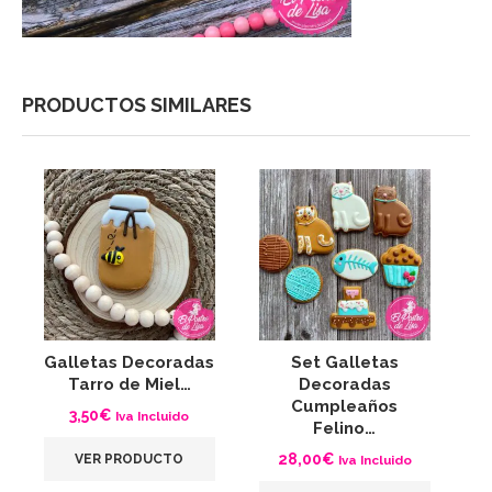
PRODUCTOS SIMILARES
Galletas Decoradas
Set Galletas
Tarro de Miel…
Decoradas
Cumpleaños
3,50
€
Iva Incluido
Felino…
28,00
€
VER PRODUCTO
Iva Incluido