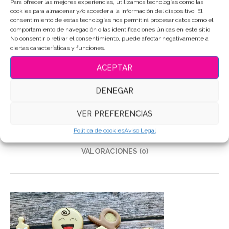
Para ofrecer las mejores experiencias, utilizamos tecnologías como las
cookies para almacenar y/o acceder a la información del dispositivo. El
SKU:
6027
consentimiento de estas tecnologías nos permitirá procesar datos como el
comportamiento de navegación o las identificaciones únicas en este sitio.
Categorías:
Bautizo - Nacimiento
,
Sets de galletas
No consentir o retirar el consentimiento, puede afectar negativamente a
ciertas características y funciones.
Etiquetas:
Galletas de mantequilla
,
Galletas Decoradas
,
Galletas personalizadas
ACEPTAR
Compartir
DENEGAR
VER PREFERENCIAS
DESCRIPCIÓN
Política de cookies
Aviso Legal
INFORMACIÓN ADICIONAL
VALORACIONES (0)