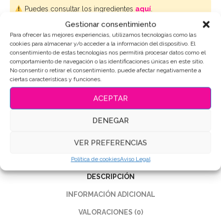
Puedes consultar los ingredientes
aquí
.
Gestionar consentimiento
Para ofrecer las mejores experiencias, utilizamos tecnologías como las
AÑADIR AL CARRITO
cookies para almacenar y/o acceder a la información del dispositivo. El
consentimiento de estas tecnologías nos permitirá procesar datos como el
comportamiento de navegación o las identificaciones únicas en este sitio.
No consentir o retirar el consentimiento, puede afectar negativamente a
ciertas características y funciones.
SKU:
5796
ACEPTAR
Categoría:
Bautizo - Nacimiento
Etiquetas:
Galletas Babyshower
,
Galletas de mantequilla
,
DENEGAR
Galletas Decoradas
,
Galletas personalizadas
VER PREFERENCIAS
Compartir
Política de cookies
Aviso Legal
DESCRIPCIÓN
INFORMACIÓN ADICIONAL
VALORACIONES (0)