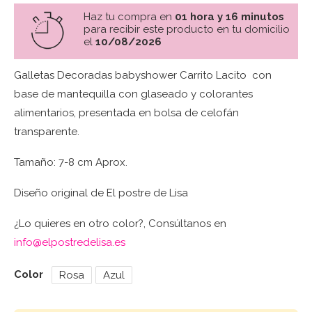
Haz tu compra en
01 hora y 16 minutos
para recibir este producto en tu domicilio
el
10/08/2026
Galletas Decoradas babyshower Carrito Lacito con
base de mantequilla con glaseado y colorantes
alimentarios, presentada en bolsa de celofán
transparente.
Tamaño: 7-8 cm Aprox.
Diseño original de El postre de Lisa
¿Lo quieres en otro color?, Consúltanos en
info@elpostredelisa.es
Color
Rosa
Azul